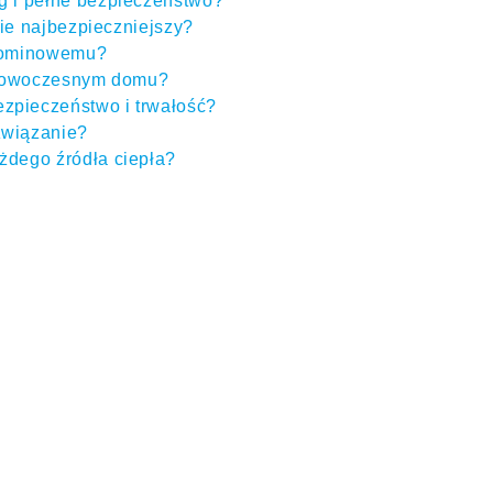
g i pełne bezpieczeństwo?
ie najbezpieczniejszy?
 kominowemu?
w nowoczesnym domu?
zpieczeństwo i trwałość?
związanie?
żdego źródła ciepła?