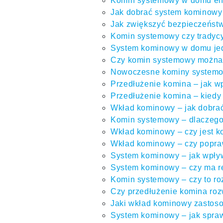
Komin systemowy w domu ener
Jak dobrać system kominowy d
Jak zwiększyć bezpieczeńst
Komin systemowy czy tradycy
System kominowy w domu jed
Czy komin systemowy można 
Nowoczesne kominy systemowe
Przedłużenie komina – jak w
Przedłużenie komina – kiedy 
Wkład kominowy – jak dobrać
Komin systemowy – dlaczego
Wkład kominowy – czy jest ko
Wkład kominowy – czy popra
System kominowy – jak wpływ
System kominowy – czy ma r
Komin systemowy – czy to r
Czy przedłużenie komina ro
Jaki wkład kominowy zastos
System kominowy – jak spraw