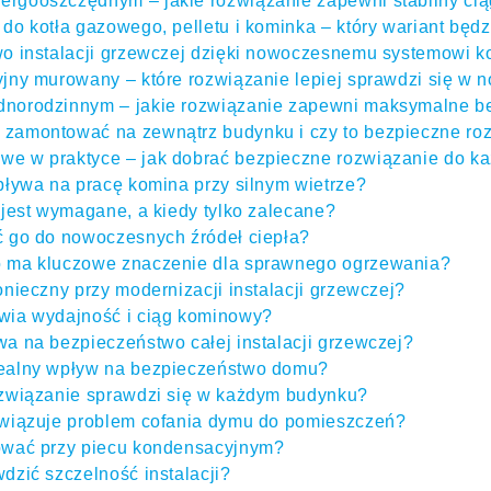
gooszczędnym – jakie rozwiązanie zapewni stabilny cią
o kotła gazowego, pelletu i kominka – który wariant będz
wo instalacji grzewczej dzięki nowoczesnemu systemowi
jny murowany – które rozwiązanie lepiej sprawdzi się 
norodzinnym – jakie rozwiązanie zapewni maksymalne be
zamontować na zewnątrz budynku i czy to bezpieczne ro
 w praktyce – jak dobrać bezpieczne rozwiązanie do ka
pływa na pracę komina przy silnym wietrze?
jest wymagane, a kiedy tylko zalecane?
 go do nowoczesnych źródeł ciepła?
 ma kluczowe znaczenie dla sprawnego ogrzewania?
nieczny przy modernizacji instalacji grzewczej?
wia wydajność i ciąg kominowy?
a na bezpieczeństwo całej instalacji grzewczej?
ealny wpływ na bezpieczeństwo domu?
ozwiązanie sprawdzi się w każdym budynku?
związuje problem cofania dymu do pomieszczeń?
ować przy piecu kondensacyjnym?
dzić szczelność instalacji?