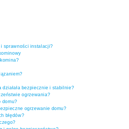
 sprawności instalacji?
 kominowy
 komina?
wiązaniem?
działała bezpiecznie i stabilnie?
czeństwie ogrzewania?
go domu?
 bezpieczne ogrzewanie domu?
ych błędów?
wczego?