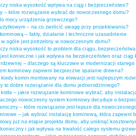
czy niska wysokość wpływa na ciąg i bezpieczeństwo?
ny – które rozwiązanie wybrać do nowoczesnego domu?
 do mocy urządzenia grzewczego?
żytkowym – na co zwrócić uwagę przy projektowaniu?
ominową – fakty, działanie i techniczne uzasadnienie
y w ogóle jest potrzebny w nowoczesnym domu?
zy niska wysokość to problem dla ciągu, bezpieczeństwa i
 jest konieczne i jak wpływa na bezpieczeństwo oraz ciąg
erdzewnej – dlaczego są kluczowe w modernizacji starego
stem kominowy zapewni bezpieczne spalanie drewna?
– kiedy komin montowany na elewacji jest najlepszym roz
y to dobre rozwiązanie dla domu jednorodzinnego?
kotła – jakie rozwiązanie kominowe wybrać, aby instalacja 
laczego nowoczesny system kominowy decyduje o bezpie
amiczny – które rozwiązanie jest lepsze dla nowoczesne
minowe – jak wybrać instalację kominową, która zapewni
owy już na etapie projektu domu, aby uniknąć kosztown
 konieczny i jak wpływa na trwałość całego systemu grze