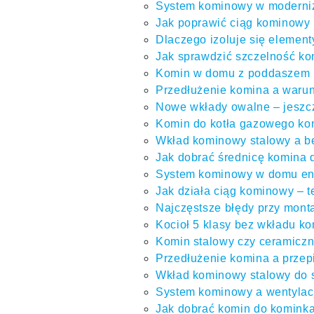
System kominowy w moderni
Jak poprawić ciąg kominowy 
Dlaczego izoluje się elemen
Jak sprawdzić szczelność ko
Komin w domu z poddaszem u
Przedłużenie komina a warun
Nowe wkłady owalne – jeszc
Komin do kotła gazowego ko
Wkład kominowy stalowy a b
Jak dobrać średnicę komina
System kominowy w domu en
Jak działa ciąg kominowy – t
Najczęstsze błędy przy mont
Kocioł 5 klasy bez wkładu ko
Komin stalowy czy ceramiczny
Przedłużenie komina a przep
Wkład kominowy stalowy do s
System kominowy a wentylacja
Jak dobrać komin do kominka