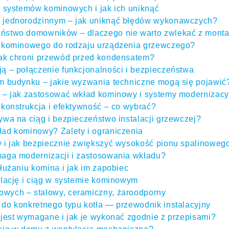
i systemów kominowych i jak ich uniknąć
 jednorodzinnym – jak uniknąć błędów wykonawczych?
ństwo domowników – dlaczego nie warto zwlekać z mont
u kominowego do rodzaju urządzenia grzewczego?
jak chroni przewód przed kondensatem?
ą – połączenie funkcjonalności i bezpieczeństwa
m budynku – jakie wyzwania techniczne mogą się pojawić
 – jak zastosować wkład kominowy i systemy modernizac
konstrukcja i efektywność – co wybrać?
wa na ciąg i bezpieczeństwo instalacji grzewczej?
ad kominowy? Zalety i ograniczenia
 i jak bezpiecznie zwiększyć wysokość pionu spalinoweg
aga modernizacji i zastosowania wkładu?
łużaniu komina i jak im zapobiec
ylację i ciąg w systemie kominowym
wych – stalowy, ceramiczny, żaroodporny
do konkretnego typu kotła — przewodnik instalacyjny
 jest wymagane i jak je wykonać zgodnie z przepisami?