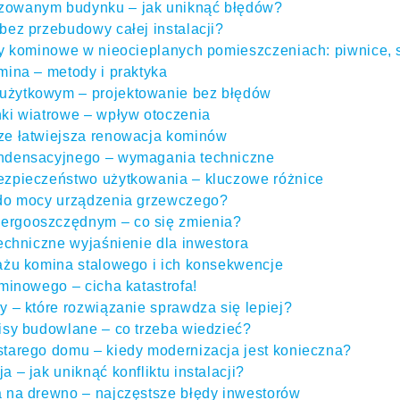
zowanym budynku – jak uniknąć błędów?
bez przebudowy całej instalacji?
ty kominowe w nieocieplanych pomieszczeniach: piwnice, 
mina – metody i praktyka
żytkowym – projektowanie bez błędów
ki wiatrowe – wpływ otoczenia
ze łatwiejsza renowacja kominów
ndensacyjnego – wymagania techniczne
ezpieczeństwo użytkowania – kluczowe różnice
 do mocy urządzenia grzewczego?
ergooszczędnym – co się zmienia?
echniczne wyjaśnienie dla inwestora
ażu komina stalowego i ich konsekwencje
minowego – cicha katastrofa!
 – które rozwiązanie sprawdza się lepiej?
isy budowlane – co trzeba wiedzieć?
tarego domu – kiedy modernizacja jest konieczna?
 – jak uniknąć konfliktu instalacji?
 na drewno – najczęstsze błędy inwestorów