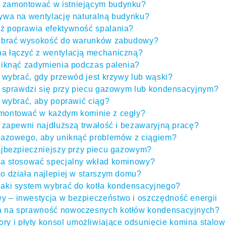
 zamontować w istniejącym budynku?
ywa na wentylację naturalną budynku?
ż poprawia efektywność spalania?
dobrać wysokość do warunków zabudowy?
a łączyć z wentylacją mechaniczną?
niknąć zadymienia podczas palenia?
 wybrać, gdy przewód jest krzywy lub wąski?
y sprawdzi się przy piecu gazowym lub kondensacyjnym?
 wybrać, aby poprawić ciąg?
montować w każdym kominie z cegły?
 zapewni najdłuższą trwałość i bezawaryjną pracę?
gazowego, aby uniknąć problemów z ciągiem?
ajbezpieczniejszy przy piecu gazowym?
ba stosować specjalny wkład kominowy?
o działa najlepiej w starszym domu?
aki system wybrać do kotła kondensacyjnego?
 – inwestycja w bezpieczeństwo i oszczędność energii
a na sprawność nowoczesnych kotłów kondensacyjnych?
i płyty konsol umożliwiające odsunięcie komina stalow