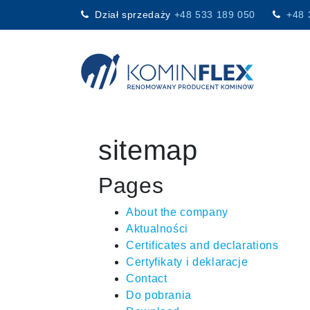
Dział sprzedaży
+48 533 189 050
+48 
Main Navigation
sitemap
Pages
About the company
Aktualności
Certificates and declarations
Certyfikaty i deklaracje
Contact
Do pobrania