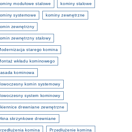
ominy modułowe stalowe
kominy stalowe
kominy systemowe
kominy zewnętrzne
omin zewnętrzny
omin zewnętrzny stalowy
odernizacja starego komina
Montaż wkładu kominowego
nasada kominowa
Nowoczesny komin systemowy
Nowoczesny system kominowy
kiennice drewniane zewnętrzne
kna skrzynkowe drewniane
rzedłużenia komina
Przedłużenie komina