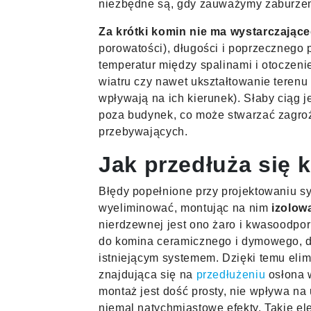
niezbędne są, gdy zauważymy zaburzen
Za krótki komin nie ma wystarczające
porowatości), długości i poprzecznego 
temperatur między spalinami i otoczen
wiatru czy nawet ukształtowanie terenu
wpływają na ich kierunek). Słaby ciąg 
poza budynek, co może stwarzać zagroż
przebywających.
Jak przedłuża się 
Błędy popełnione przy projektowaniu s
wyeliminować, montując na nim
izolow
nierdzewnej jest ono żaro i kwasoodpo
do komina ceramicznego i dymowego, do
istniejącym systemem. Dzięki temu eli
znajdująca się na
przedłużeniu
osłona w
montaż jest dość prosty, nie wpływa na
niemal natychmiastowe efekty. Takie ele