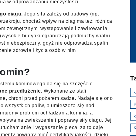
ia w odprowadzaniu nieczystości.
go ciągu.
Jego siła zależy od budowy (np.
przekroju, chociaż wpływ na ciąg ma też: różnica
iem zewnętrznym, występowanie i zawirowania
 (wysokie budynki ograniczają podmuchy wiatru,
jest niebezpieczny, gdyż nie odprowadza spalin
enie zdrowia i życia osób w nim
komin?
T
ystemu kominowego da się na szczęście
ane przedłużenie
. Wykonane ze stali
rne, chroni przed pożarem sadze. Nadaje się ono
K
 wszystkich paliw, a umieszcza się nad
minujemy problem ochładzania komina, a
k
pływa na zwiększenie i poprawę siły ciągu. Jej
 uruchamianie i wygaszanie pieca, za to daje
menty powinny mieć certyfikaty jakości, dzięki