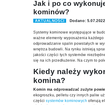
Jak i po co wykonuj
kominów?
AKTUALNOŚCI
Dodano: 5.07.202
Systemy kominowe występujące w budow
ważne elementy wyposażenia każdego 
odprowadzanie spalin powstałych w wyn
wnętrza budowli. Na rynku istnieją spra
jakości części tych systemów niezbędn
się na ich przedłużenie. Na czym to po
Kiedy należy wyko
komina?
Komin ma odprowadzać zużyte powiet
ekogroszku, pelletu czy innych paliw 
części
systemów kominowych
oferują e