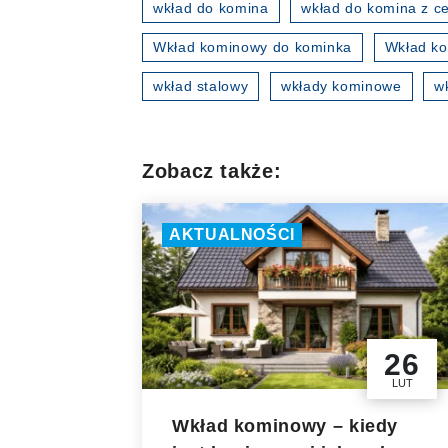
wkład do komina
wkład do komina z ce
Wkład kominowy do kominka
Wkład ko
wkład stalowy
wkłady kominowe
w
Zobacz także:
AKTUALNOŚCI
26
LUT
Wkład kominowy – kiedy