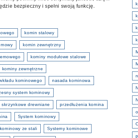
k
dzie bezpieczny i spełni swoją funkcję.
k
zowego
komin stalowy
k
temowy
komin zewnętrzny
M
stemowego
kominy modułowe stalowe
kominy zewnętrzne
wkładu kominowego
nasada kominowa
esny system kominowy
 skrzynkowe drewniane
przedłużenia komina
o
mina
System kominowy
O
kominowy ze stali
Systemy kominowe
p