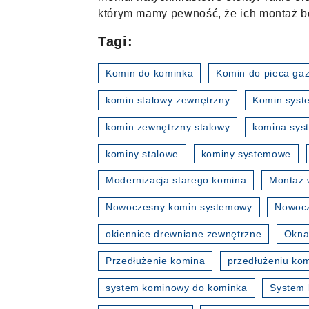
którym mamy pewność, że ich montaż bę
Tagi:
Komin do kominka
Komin do pieca ga
komin stalowy zewnętrzny
Komin sys
komin zewnętrzny stalowy
komina sy
kominy stalowe
kominy systemowe
Modernizacja starego komina
Montaż 
Nowoczesny komin systemowy
Nowocz
okiennice drewniane zewnętrzne
Okna
Przedłużenie komina
przedłużeniu ko
system kominowy do kominka
System 