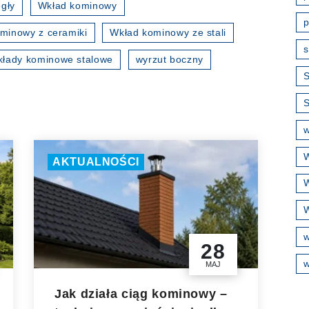
gły
Wkład kominowy
p
minowy z ceramiki
Wkład kominowy ze stali
s
kłady kominowe stalowe
wyrzut boczny
S
w
W
AKTUALNOŚCI
W
W
28
w
MAJ
Jak działa ciąg kominowy –