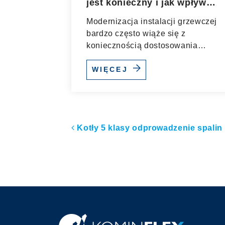
jest konieczny i jak wpływa
na trwałość całego systemu
Modernizacja instalacji grzewczej
grzewczego?
bardzo często wiąże się z
koniecznością dostosowania
istniejącego przewodu...
WIĘCEJ
Nawigacja po artyk
Kotły 5 klasy odprowadzenie spalin