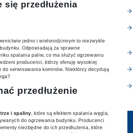
e się przedłużenia
2
nictwie jedno i wielorodzinnym to niezwykle
budynku. Odpowiadają za sprawne
iku spalania paliw, co ma służyć ogrzewaniu
wdzeni producenci, którzy oferuję wysokiej
e do serwisowania kominów. Niektórzy decydują
lega?
nać przedłużenie
rze i spaliny
, które są efektem spalania węgla,
używanych do ogrzewania budynku. Producenci
lementy niezbędne do ich przedłużenia, które