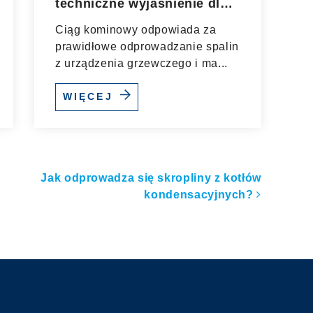
techniczne wyjaśnienie dla
inwestora
Ciąg kominowy odpowiada za
prawidłowe odprowadzanie spalin
z urządzenia grzewczego i ma...
WIĘCEJ
ułach
Jak odprowadza się skropliny z kotłów
kondensacyjnych?