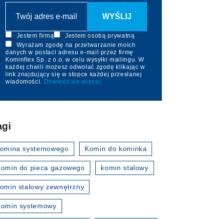
Jestem firmą
Jestem osobą prywatną
Wyrażam zgodę na przetwarzanie moich
danych w postaci adresu e-mail przez firmę
Kominflex Sp. z o.o. w celu wysyłki mailingu. W
każdej chwili możesz odwołać zgodę klikając w
link znajdujący się w stopce każdej przesłanej
wiadomości.
Dowiedz się więcej.
agi
komina systemowego
Komin do kominka
omin do pieca gazowego
komin stalowy
omin stalowy zewnętrzny
Komin systemowy