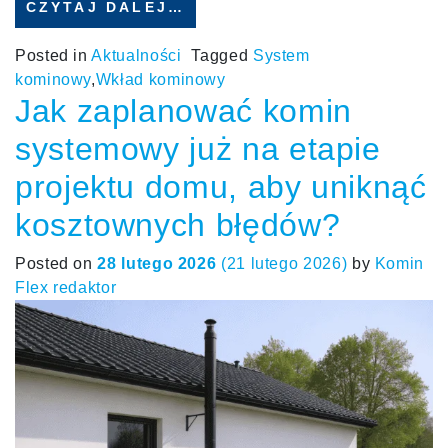
CZYTAJ DALEJ…
Posted in
Aktualności
Tagged
System
kominowy
,
Wkład kominowy
Jak zaplanować komin
systemowy już na etapie
projektu domu, aby uniknąć
kosztownych błędów?
Posted on
28 lutego 2026
(21 lutego 2026)
by
Komin
Flex redaktor