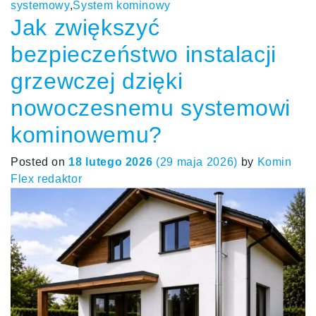
systemowy
,
System kominowy
Jak zwiększyć
bezpieczeństwo instalacji
grzewczej dzięki
nowoczesnemu systemowi
kominowemu?
Posted on
18 lutego 2026
(29 maja 2026)
by
Komin
Flex redaktor