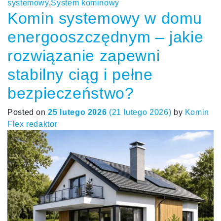
systemowy
,
System kominowy
Komin systemowy w domu
energooszczędnym – jakie
rozwiązanie zapewni
stabilny ciąg i pełne
bezpieczeństwo?
Posted on
25 lutego 2026
(21 lutego 2026)
by
Komin
Flex redaktor