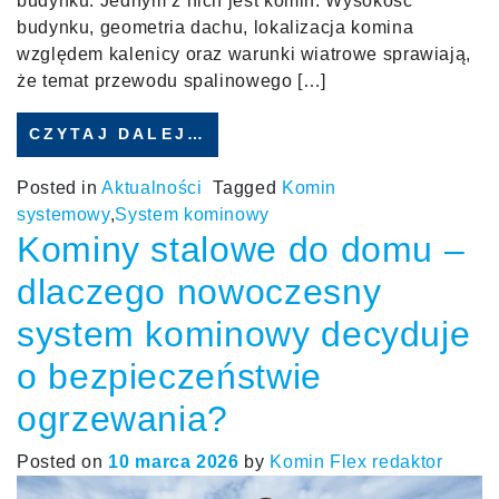
budynku. Jednym z nich jest komin. Wysokość
budynku, geometria dachu, lokalizacja komina
względem kalenicy oraz warunki wiatrowe sprawiają,
że temat przewodu spalinowego […]
CZYTAJ DALEJ…
Posted in
Aktualności
Tagged
Komin
systemowy
,
System kominowy
Kominy stalowe do domu –
dlaczego nowoczesny
system kominowy decyduje
o bezpieczeństwie
ogrzewania?
Posted on
10 marca 2026
by
Komin Flex redaktor