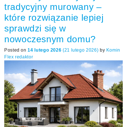
tradycyjny murowany –
które rozwiązanie lepiej
sprawdzi się w
nowoczesnym domu?
Posted on
14 lutego 2026
(21 lutego 2026)
by
Komin
Flex redaktor