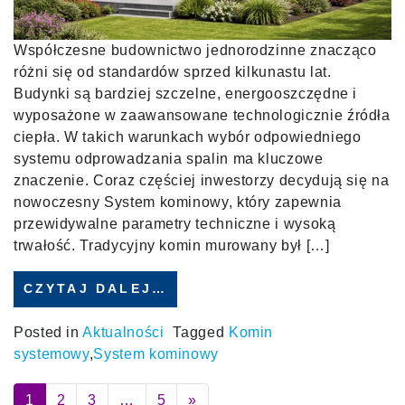
Współczesne budownictwo jednorodzinne znacząco
różni się od standardów sprzed kilkunastu lat.
Budynki są bardziej szczelne, energooszczędne i
wyposażone w zaawansowane technologicznie źródła
ciepła. W takich warunkach wybór odpowiedniego
systemu odprowadzania spalin ma kluczowe
znaczenie. Coraz częściej inwestorzy decydują się na
nowoczesny System kominowy, który zapewnia
przewidywalne parametry techniczne i wysoką
trwałość. Tradycyjny komin murowany był […]
CZYTAJ DALEJ…
Posted in
Aktualności
Tagged
Komin
systemowy
,
System kominowy
Posts navigation
1
2
3
…
5
»