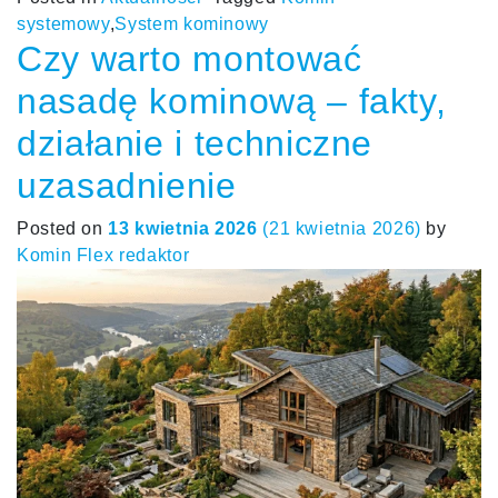
systemowy
,
System kominowy
Czy warto montować
nasadę kominową – fakty,
działanie i techniczne
uzasadnienie
Posted on
13 kwietnia 2026
(21 kwietnia 2026)
by
Komin Flex redaktor