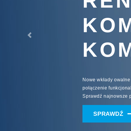
RE
KOM
Previous
KO
Nowe wkłady owalne
połączenie funkcjonal
Sprawdź najnowsze p
SPRAWDŹ