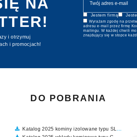
SIĘ NA
Jestem firmą
Jeste
TTER!
Wyrażam zgodę na przetw
adresu e-mail przez firmę Kom
mailingu. W każdej chwili mo
znajdujący się w stopce każ
zy i otrzymuj
ach i promocjach!
DO POBRANIA
Katalog 2025 kominy izolowane typu SLIM