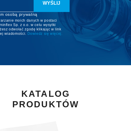
m osobą prywatną
arzanie moich danych w postaci
inflex Sp. z o.o. w celu wysyłki
żesz odwołać zgodę klikając w link
dej wiadomości.
Dowiedz się więcej.
KATALOG
PRODUKTÓW