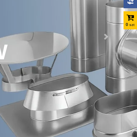
0
szt
Next
W