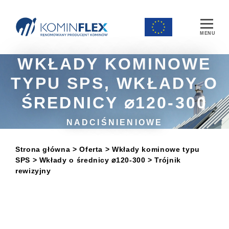
Main Navigation
WKŁADY KOMINOWE
TYPU SPS, WKŁADY O
ŚREDNICY ⌀120-300
NADCIŚNIENIOWE
Strona główna
> Oferta
>
Wkłady kominowe typu
SPS
>
Wkłady o średnicy ⌀120-300
> Trójnik
rewizyjny