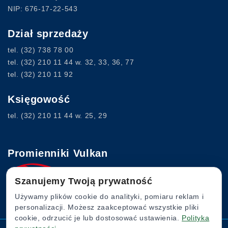
NIP: 676-17-22-543
Dział sprzedaży
tel.
(32) 738 78 00
tel.
(32) 210 11 44
w. 32, 33, 36, 77
tel.
(32) 210 11 92
Księgowość
tel.
(32) 210 11 44
w. 25, 29
Promienniki Vulkan
Szanujemy Twoją prywatność
www.vulkan.com.pl
Używamy plików cookie do analityki, pomiaru reklam i
personalizacji. Możesz zaakceptować wszystkie pliki
cookie, odrzucić je lub dostosować ustawienia.
Polityka