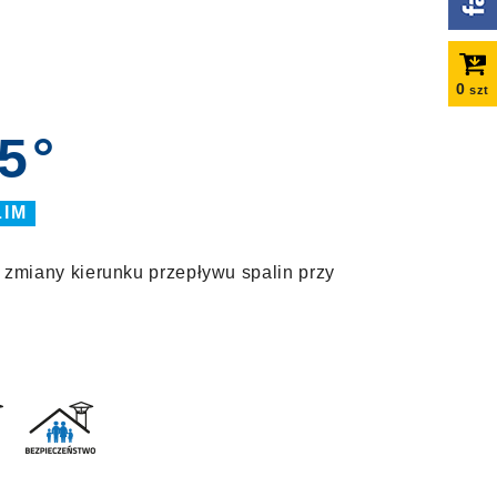
0
szt
5°
LIM
zmiany kierunku przepływu spalin przy