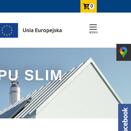
0
PU SLIM