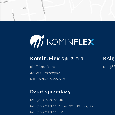
Komin-Flex sp. z o.o.
Ksi
ul. Górnośląska 1,
tel.
(3
43-200 Pszczyna
NIP: 676-17-22-543
Dział sprzedaży
tel.
(32) 738 78 00
tel.
(32) 210 11 44
w. 32, 33, 36, 77
tel.
(32) 210 11 92