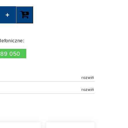
lefoniczne:
189 050