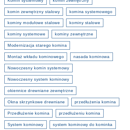
Komin systemowy
komin zewnętrzny
komin zewnętrzny stalowy
komina systemowego
kominy modułowe stalowe
kominy stalowe
kominy systemowe
kominy zewnętrzne
Modernizacja starego komina
Montaż wkładu kominowego
nasada kominowa
Nowoczesny komin systemowy
Nowoczesny system kominowy
okiennice drewniane zewnętrzne
Okna skrzynkowe drewniane
przedłużenia komina
Przedłużenie komina
przedłużeniu komina
System kominowy
system kominowy do kominka