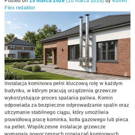
Posted on
15 marca 2026
(10 marca 2026)
by
Komin
Flex redaktor
Instalacja kominowa pełni kluczową rolę w każdym
budynku, w którym pracują urządzenia grzewcze
wykorzystujące proces spalania paliwa. Komin
odpowiada za bezpieczne odprowadzanie spalin oraz
utrzymanie stabilnego ciągu, który umożliwia
prawidłową pracę kominka, kotła gazowego lub pieca
na pellet. Współczesne instalacje grzewcze
wymagają nowoczesnych rozwiązań kominowych,