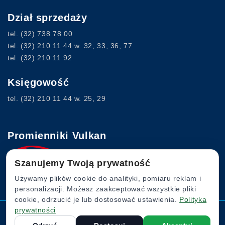
Dział sprzedaży
tel.
(32) 738 78 00
tel.
(32) 210 11 44
w. 32, 33, 36, 77
tel.
(32) 210 11 92
Księgowość
tel.
(32) 210 11 44
w. 25, 29
Promienniki Vulkan
Szanujemy Twoją prywatność
www.vulkan.com.pl
Używamy plików cookie do analityki, pomiaru reklam i
personalizacji. Możesz zaakceptować wszystkie pliki
cookie, odrzucić je lub dostosować ustawienia.
Polityka
prywatności
Komin Flex © 2022. Wszystkie prawa zastrzeżone.