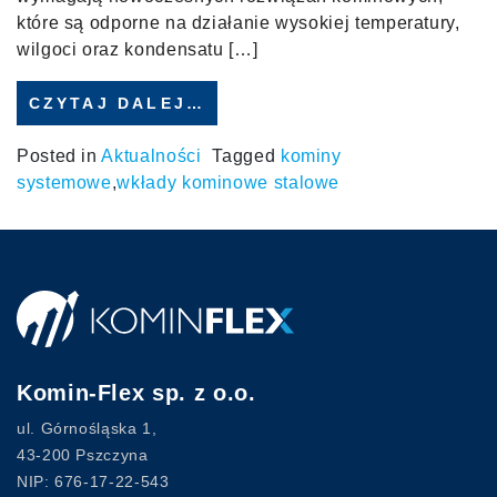
które są odporne na działanie wysokiej temperatury,
wilgoci oraz kondensatu […]
CZYTAJ DALEJ…
Posted in
Aktualności
Tagged
kominy
systemowe
,
wkłady kominowe stalowe
Komin-Flex sp. z o.o.
ul. Górnośląska 1,
43-200 Pszczyna
NIP: 676-17-22-543