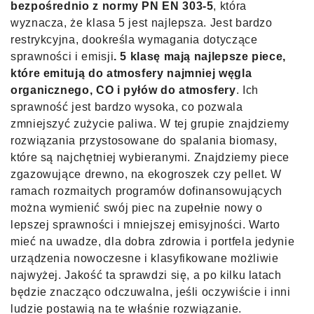
bezpośrednio z normy PN EN 303-5
, która
wyznacza, że klasa 5 jest najlepsza. Jest bardzo
restrykcyjna, dookreśla wymagania dotyczące
sprawności i emisji
. 5 klasę mają najlepsze piece,
które emitują do atmosfery najmniej węgla
organicznego, CO i pyłów do atmosfery
. Ich
sprawność jest bardzo wysoka, co pozwala
zmniejszyć zużycie paliwa. W tej grupie znajdziemy
rozwiązania przystosowane do spalania biomasy,
które są najchętniej wybieranymi. Znajdziemy piece
zgazowujące drewno, na ekogroszek czy pellet. W
ramach rozmaitych programów dofinansowujących
można wymienić swój piec na zupełnie nowy o
lepszej sprawności i mniejszej emisyjności. Warto
mieć na uwadze, dla dobra zdrowia i portfela jedynie
urządzenia nowoczesne i klasyfikowane możliwie
najwyżej. Jakość ta sprawdzi się, a po kilku latach
będzie znacząco odczuwalna, jeśli oczywiście i inni
ludzie postawią na te właśnie rozwiązanie.