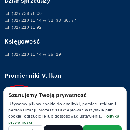
Dział sprzedaży
tel.
(32) 738 78 00
tel.
(32) 210 11 44
w. 32, 33, 36, 77
tel.
(32) 210 11 92
Księgowość
tel.
(32) 210 11 44
w. 25, 29
Promienniki Vulkan
Szanujemy Twoją prywatność
www.vulkan.com.pl
Używamy plików cookie do analityki, pomiaru reklam i
personalizacji. Możesz zaakceptować wszystkie pliki
cookie, odrzucić je lub dostosować ustawienia.
Polityka
prywatności
Komin Flex © 2022. Wszystkie prawa zastrzeżone.