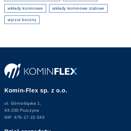
wkłady kominowe
wkłady kominowe stalowe
wyrzut boczny
Komin-Flex sp. z o.o.
ul. Górnośląska 1,
43-200 Pszczyna
NIP: 676-17-22-543