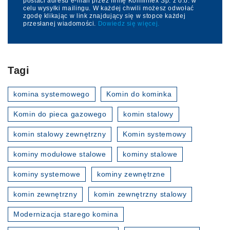
postaci adresu e-mail przez firmę Kominflex Sp. z o.o. w
celu wysyłki mailingu. W każdej chwili możesz odwołać
zgodę klikając w link znajdujący się w stopce każdej
przesłanej wiadomości.
Dowiedz się więcej.
Tagi
komina systemowego
Komin do kominka
Komin do pieca gazowego
komin stalowy
komin stalowy zewnętrzny
Komin systemowy
kominy modułowe stalowe
kominy stalowe
kominy systemowe
kominy zewnętrzne
komin zewnętrzny
komin zewnętrzny stalowy
Modernizacja starego komina