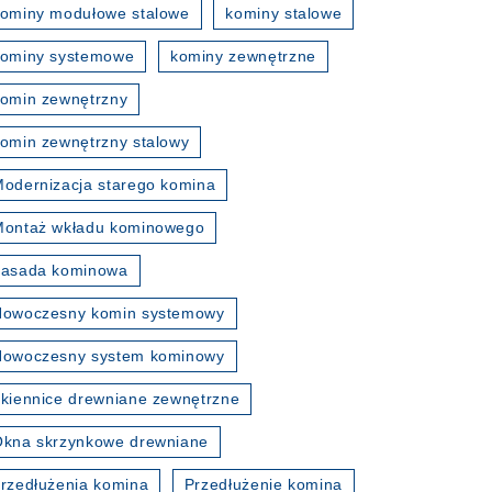
ominy modułowe stalowe
kominy stalowe
kominy systemowe
kominy zewnętrzne
omin zewnętrzny
omin zewnętrzny stalowy
odernizacja starego komina
Montaż wkładu kominowego
nasada kominowa
Nowoczesny komin systemowy
Nowoczesny system kominowy
kiennice drewniane zewnętrzne
kna skrzynkowe drewniane
rzedłużenia komina
Przedłużenie komina