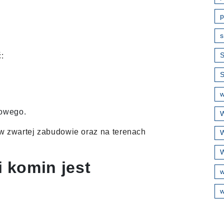
p
s
S
:
w
nowego.
W
w zwartej zabudowie oraz na terenach
W
W
i komin jest
w