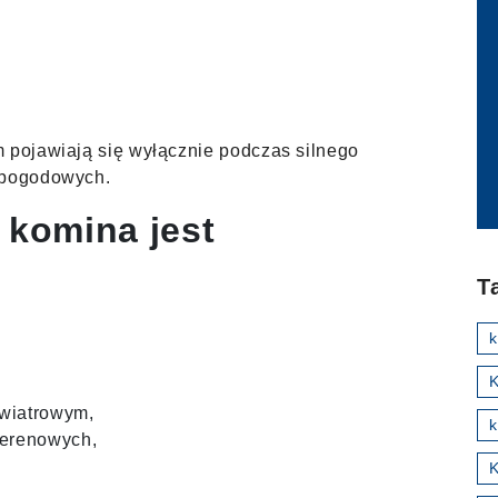
m pojawiają się wyłącznie podczas silnego
h pogodowych.
 komina jest
T
K
 wiatrowym,
k
terenowych,