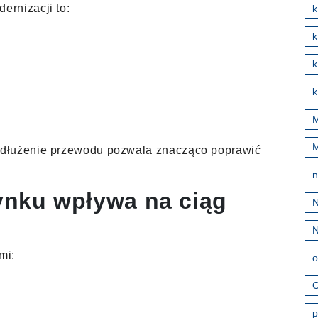
rnizacji to:
k
k
k
M
edłużenie przewodu pozwala znacząco poprawić
ynku wpływa na ciąg
mi:
o
O
p