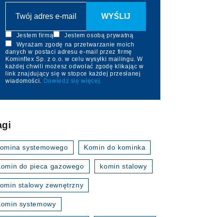
Jestem firmą
Jestem osobą prywatną
Wyrażam zgodę na przetwarzanie moich
danych w postaci adresu e-mail przez firmę
Kominflex Sp. z o.o. w celu wysyłki mailingu. W
każdej chwili możesz odwołać zgodę klikając w
link znajdujący się w stopce każdej przesłanej
wiadomości.
Dowiedz się więcej.
agi
komina systemowego
Komin do kominka
omin do pieca gazowego
komin stalowy
omin stalowy zewnętrzny
Komin systemowy