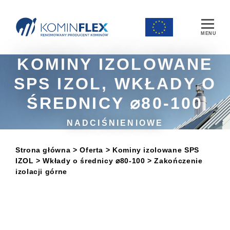
Main Navigation
KOMINY IZOLOWANE
SPS IZOL, WKŁADY O
ŚREDNICY ⌀80-100
NADCIŚNIENIOWE
Strona główna
> Oferta
>
Kominy izolowane SPS
IZOL
>
Wkłady o średnicy ⌀80-100
> Zakończenie
izolacji górne