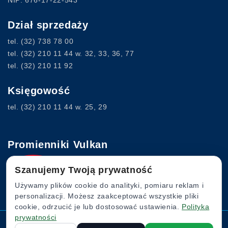
Dział sprzedaży
tel.
(32) 738 78 00
tel.
(32) 210 11 44
w. 32, 33, 36, 77
tel.
(32) 210 11 92
Księgowość
tel.
(32) 210 11 44
w. 25, 29
Promienniki Vulkan
Szanujemy Twoją prywatność
Używamy plików cookie do analityki, pomiaru reklam i
www.vulkan.com.pl
personalizacji. Możesz zaakceptować wszystkie pliki
cookie, odrzucić je lub dostosować ustawienia.
Polityka
prywatności