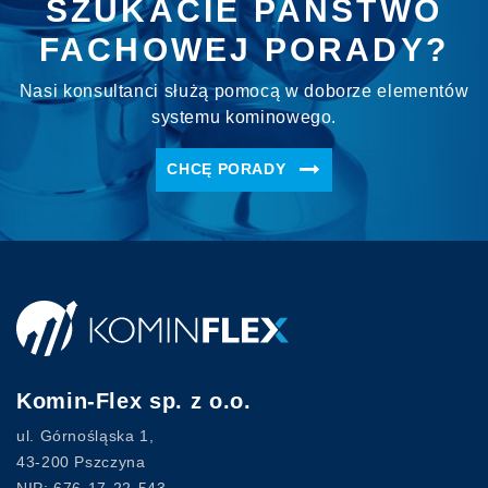
SZUKACIE PAŃSTWO
FACHOWEJ PORADY?
Nasi konsultanci służą pomocą w doborze elementów
systemu kominowego.
CHCĘ PORADY
Komin-Flex sp. z o.o.
ul. Górnośląska 1,
43-200 Pszczyna
NIP: 676-17-22-543