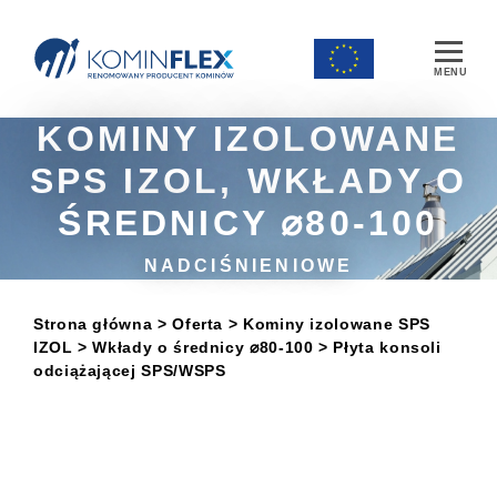
Main Navigation
KOMINY IZOLOWANE
SPS IZOL, WKŁADY O
ŚREDNICY ⌀80-100
NADCIŚNIENIOWE
Strona główna
> Oferta
>
Kominy izolowane SPS
IZOL
>
Wkłady o średnicy ⌀80-100
> Płyta konsoli
odciążającej SPS/WSPS