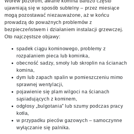
Wbrew pozorom, awarie komina bardzo często
ujawniają się w sposób subtelny – przez miesiące
mogą pozostawać niezauważone, aż w końcu
prowadzą do poważnych problemów z
bezpieczeństwem i działaniem instalacji grzewczej.
Oto najczęstsze objawy:
spadek ciągu kominowego, problemy z
rozpalaniem pieca lub kominka,
obecność sadzy, smoły lub skroplin na ścianach
komina,
dym lub zapach spalin w pomieszczeniu mimo
sprawnej wentylacji,
pojawienie się plam wilgoci na ścianach
sąsiadujących z kominem,
odgłosy „bulgotania” lub szumy podczas pracy
kotła,
w przypadku pieców gazowych – samoczynne
wyłączanie się palnika.