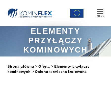
Main Navigation
ELEMENTY
PRZYŁĄCZY
KOMINOWYCH
Strona główna
> Oferta
>
Elementy przyłączy
kominowych
> Osłona termiczna izolowana