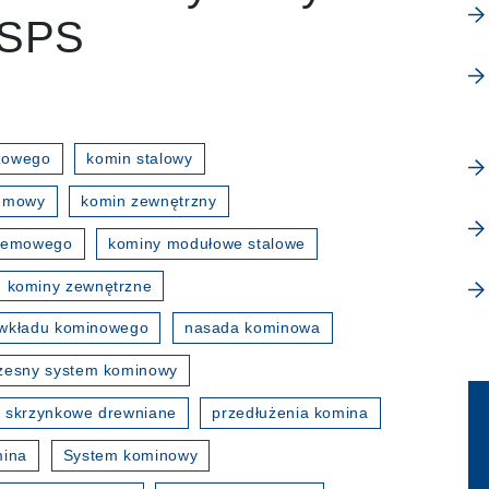
WSPS
zowego
komin stalowy
temowy
komin zewnętrzny
stemowego
kominy modułowe stalowe
kominy zewnętrzne
wkładu kominowego
nasada kominowa
esny system kominowy
 skrzynkowe drewniane
przedłużenia komina
mina
System kominowy