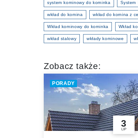
system kominowy do kominka
System 
wkład do komina
wkład do komina z ce
Wkład kominowy do kominka
Wkład ko
wkład stalowy
wkłady kominowe
w
Zobacz także:
PORADY
3
LIP