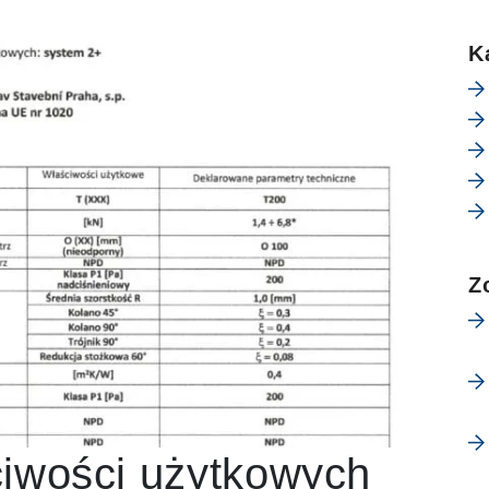
K
Z
ciwości użytkowych