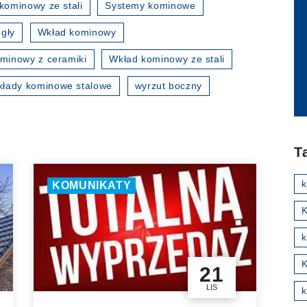
kominowy ze stali
Systemy kominowe
gły
Wkład kominowy
minowy z ceramiki
Wkład kominowy ze stali
kłady kominowe stalowe
wyrzut boczny
T
KOMUNIKATY
K
k
21
LIS
k