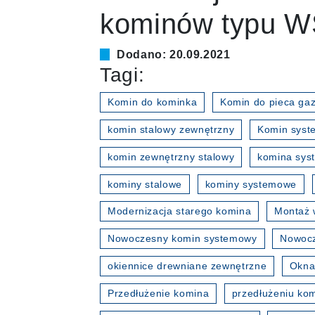
kominów typu 
Dodano: 20.09.2021
Tagi:
Komin do kominka
Komin do pieca ga
komin stalowy zewnętrzny
Komin sys
komin zewnętrzny stalowy
komina sy
kominy stalowe
kominy systemowe
Modernizacja starego komina
Montaż 
Nowoczesny komin systemowy
Nowocz
okiennice drewniane zewnętrzne
Okna
Przedłużenie komina
przedłużeniu ko