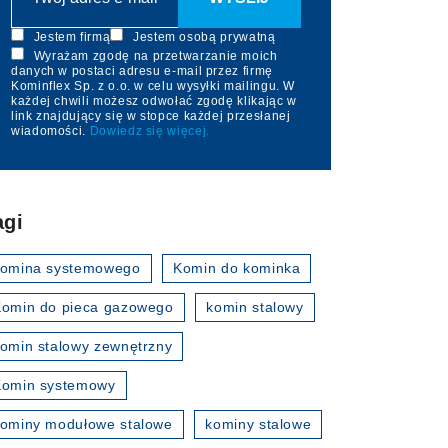
Jestem firmą
Jestem osobą prywatną
Wyrażam zgodę na przetwarzanie moich
danych w postaci adresu e-mail przez firmę
Kominflex Sp. z o.o. w celu wysyłki mailingu. W
każdej chwili możesz odwołać zgodę klikając w
link znajdujący się w stopce każdej przesłanej
wiadomości.
Dowiedz się więcej.
agi
komina systemowego
Komin do kominka
omin do pieca gazowego
komin stalowy
omin stalowy zewnętrzny
Komin systemowy
ominy modułowe stalowe
kominy stalowe