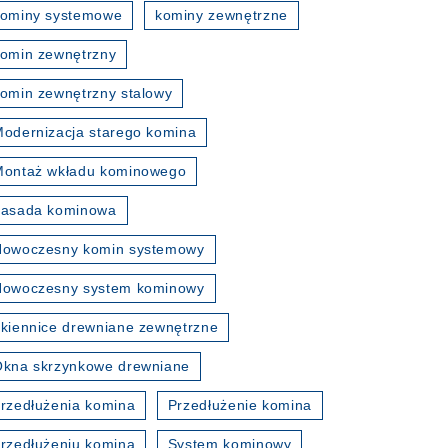
kominy systemowe
kominy zewnętrzne
omin zewnętrzny
omin zewnętrzny stalowy
odernizacja starego komina
Montaż wkładu kominowego
nasada kominowa
Nowoczesny komin systemowy
Nowoczesny system kominowy
kiennice drewniane zewnętrzne
kna skrzynkowe drewniane
rzedłużenia komina
Przedłużenie komina
rzedłużeniu komina
System kominowy