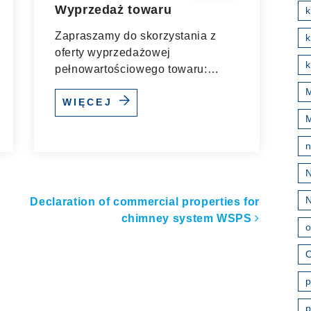
Wyprzedaż towaru
Zapraszamy do skorzystania z
k
oferty wyprzedażowej
k
pełnowartościowego towaru:
kratki wentylacyjne, silikony,
M
szczotki,...
WIĘCEJ
ułach
Declaration of commercial properties for
chimney system WSPS
o
O
p
p