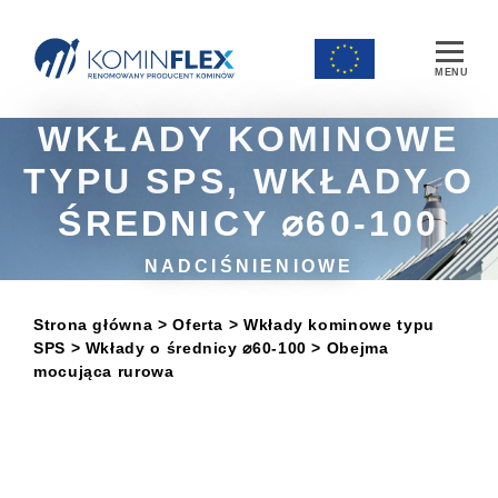
Main Navigation
WKŁADY KOMINOWE
TYPU SPS, WKŁADY O
ŚREDNICY ⌀60-100
NADCIŚNIENIOWE
Strona główna
> Oferta
>
Wkłady kominowe typu
SPS
>
Wkłady o średnicy ⌀60-100
> Obejma
mocująca rurowa