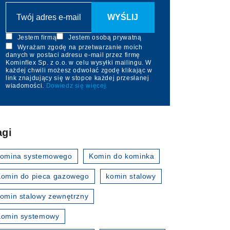
Jestem firmą
Jestem osobą prywatną
Wyrażam zgodę na przetwarzanie moich
danych w postaci adresu e-mail przez firmę
Kominflex Sp. z o.o. w celu wysyłki mailingu. W
każdej chwili możesz odwołać zgodę klikając w
link znajdujący się w stopce każdej przesłanej
wiadomości.
Dowiedz się więcej.
agi
komina systemowego
Komin do kominka
omin do pieca gazowego
komin stalowy
omin stalowy zewnętrzny
Komin systemowy