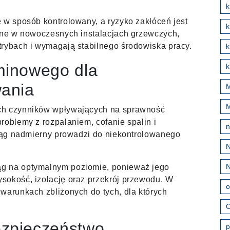
k
 w sposób kontrolowany, a ryzyko zakłóceń jest
otne w nowoczesnych instalacjach grzewczych,
trybach i wymagają stabilnego środowiska pracy.
k
minowego dla
k
wania
M
ch czynników wpływających na sprawność
roblemy z rozpalaniem, cofanie spalin i
ciąg nadmierny prowadzi do niekontrolowanego
g na optymalnym poziomie, ponieważ jego
sokość, izolację oraz przekrój przewodu. W
o
warunkach zbliżonych do tych, dla których
O
zpieczeństwo
p