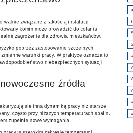
p
s
rwalnie związane z jakością instalacji
ektowany komin może prowadzić do cofania
S
 realne zagrożenie dla zdrowia mieszkańców.
 ryzyko poprzez zastosowanie szczelnych
 zmienne warunki pracy. W praktyce oznacza to
w
rawdopodobieństwo niebezpiecznych sytuacji
W
W
nowoczesne źródła
W
teryzują się inną dynamiką pracy niż starsze
any, często przy niższych temperaturach spalin.
w
inem zupełnie nowe wymagania.
 pracy w szerokim zakresie temperatur i