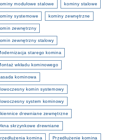
ominy modułowe stalowe
kominy stalowe
kominy systemowe
kominy zewnętrzne
omin zewnętrzny
omin zewnętrzny stalowy
odernizacja starego komina
Montaż wkładu kominowego
nasada kominowa
Nowoczesny komin systemowy
Nowoczesny system kominowy
kiennice drewniane zewnętrzne
kna skrzynkowe drewniane
rzedłużenia komina
Przedłużenie komina