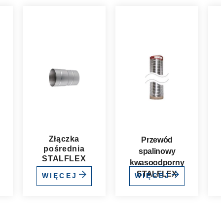
Złączka
Przewód
pośrednia
spalinowy
STALFLEX
kwasoodporny
STALFLEX
WIĘCEJ
WIĘCEJ