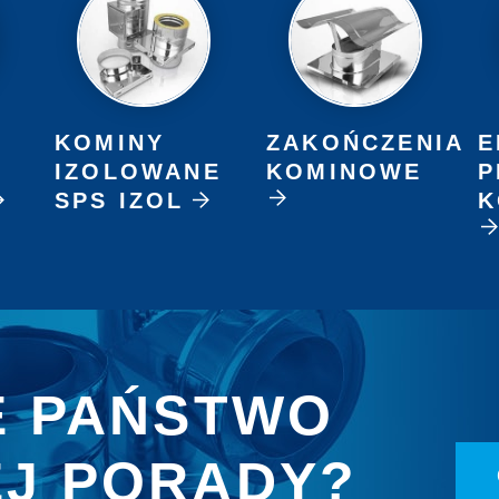
KOMINY
ZAKOŃCZENIA
E
IZOLOWANE
KOMINOWE
P
SPS IZOL
K
E PAŃSTWO
J PORADY?