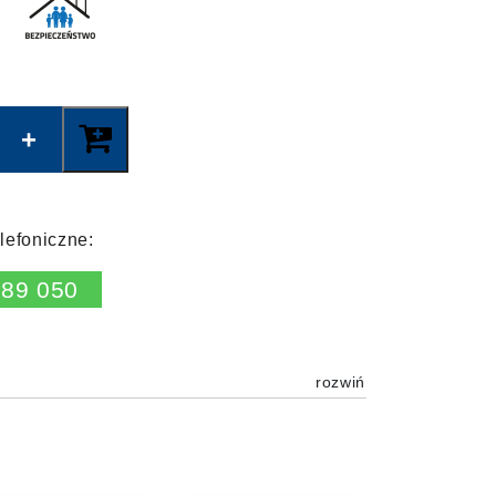
lefoniczne:
189 050