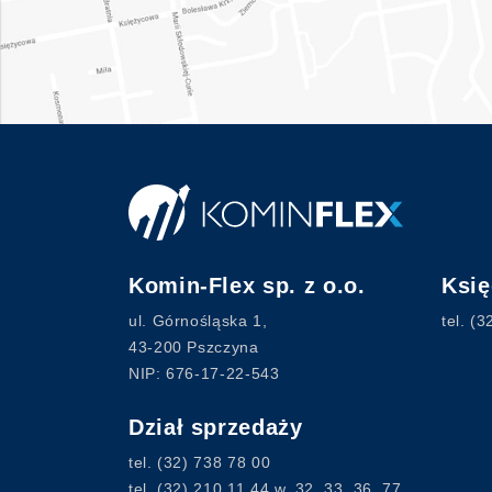
Komin-Flex sp. z o.o.
Ksi
ul. Górnośląska 1,
tel.
(3
43-200 Pszczyna
NIP: 676-17-22-543
Dział sprzedaży
tel.
(32) 738 78 00
tel.
(32) 210 11 44
w. 32, 33, 36, 77