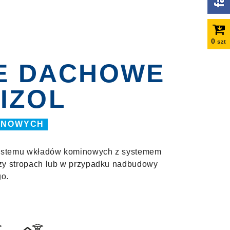
0
szt
E DACHOWE
 IZOL
INOWYCH
systemu wkładów kominowych z systemem
zy stropach lub w przypadku nadbudowy
o.