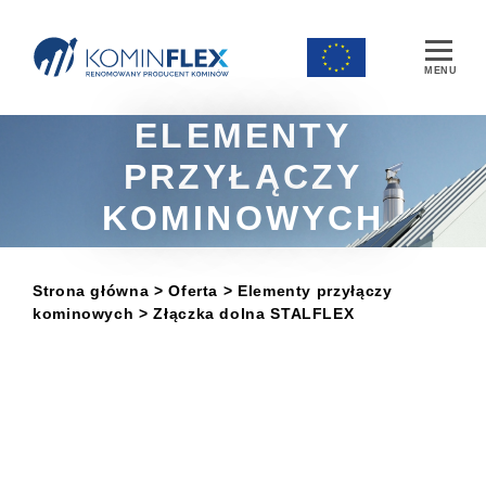
Main Navigation
ELEMENTY
PRZYŁĄCZY
KOMINOWYCH
Strona główna
> Oferta
>
Elementy przyłączy
kominowych
> Złączka dolna STALFLEX