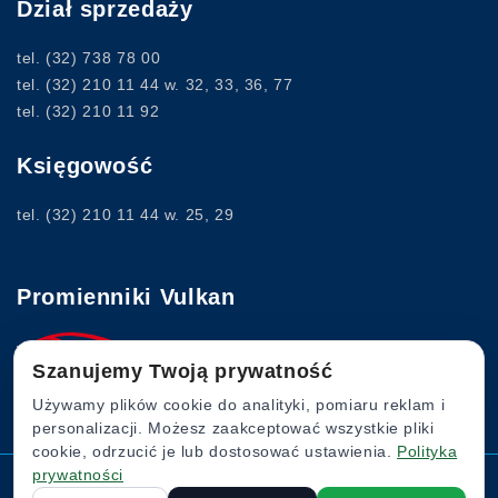
Dział sprzedaży
tel.
(32) 738 78 00
tel.
(32) 210 11 44
w. 32, 33, 36, 77
tel.
(32) 210 11 92
Księgowość
tel.
(32) 210 11 44
w. 25, 29
Promienniki Vulkan
Szanujemy Twoją prywatność
www.vulkan.com.pl
Używamy plików cookie do analityki, pomiaru reklam i
personalizacji. Możesz zaakceptować wszystkie pliki
cookie, odrzucić je lub dostosować ustawienia.
Polityka
prywatności
Komin Flex © 2022. Wszystkie prawa zastrzeżone.