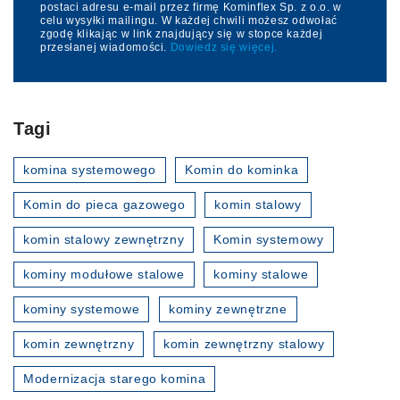
postaci adresu e-mail przez firmę Kominflex Sp. z o.o. w
celu wysyłki mailingu. W każdej chwili możesz odwołać
zgodę klikając w link znajdujący się w stopce każdej
przesłanej wiadomości.
Dowiedz się więcej.
Tagi
komina systemowego
Komin do kominka
Komin do pieca gazowego
komin stalowy
komin stalowy zewnętrzny
Komin systemowy
kominy modułowe stalowe
kominy stalowe
kominy systemowe
kominy zewnętrzne
komin zewnętrzny
komin zewnętrzny stalowy
Modernizacja starego komina