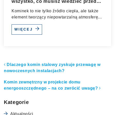
wszystko, co musisz wiedzieć przed
montażem
Kominek to nie tylko źródło ciepła, ale także
element tworzący niepowtarzalną atmosferę...
WIĘCEJ
Nawigacja po artykułach
Dlaczego komin stalowy zyskuje przewagę w
nowoczesnych instalacjach?
Komin zewnętrzny w projekcie domu
energooszczędnego – na co zwrócić uwagę?
Kategorie
Aktualności