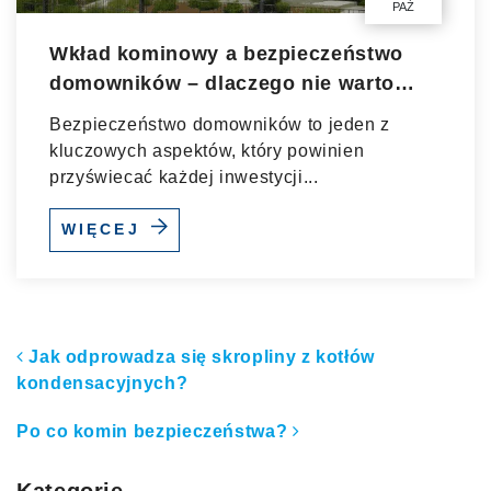
PAŹ
Wkład kominowy a bezpieczeństwo
domowników – dlaczego nie warto
zwlekać z montażem?
Bezpieczeństwo domowników to jeden z
kluczowych aspektów, który powinien
przyświecać każdej inwestycji...
WIĘCEJ
Nawigacja po artykułach
Jak odprowadza się skropliny z kotłów
kondensacyjnych?
Po co komin bezpieczeństwa?
Kategorie