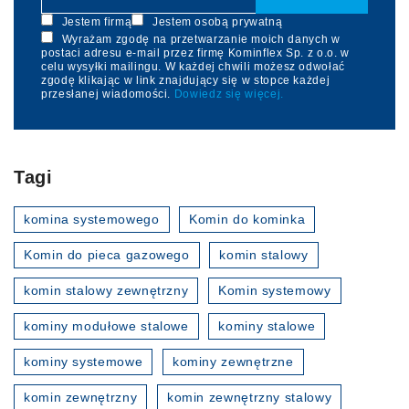
Jestem firmą
Jestem osobą prywatną
Wyrażam zgodę na przetwarzanie moich danych w
postaci adresu e-mail przez firmę Kominflex Sp. z o.o. w
celu wysyłki mailingu. W każdej chwili możesz odwołać
zgodę klikając w link znajdujący się w stopce każdej
przesłanej wiadomości.
Dowiedz się więcej.
Tagi
komina systemowego
Komin do kominka
Komin do pieca gazowego
komin stalowy
komin stalowy zewnętrzny
Komin systemowy
kominy modułowe stalowe
kominy stalowe
kominy systemowe
kominy zewnętrzne
komin zewnętrzny
komin zewnętrzny stalowy