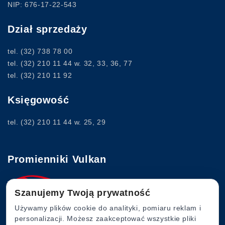
NIP: 676-17-22-543
Dział sprzedaży
tel.
(32) 738 78 00
tel.
(32) 210 11 44
w. 32, 33, 36, 77
tel.
(32) 210 11 92
Księgowość
tel.
(32) 210 11 44
w. 25, 29
Promienniki Vulkan
Szanujemy Twoją prywatność
www.vulkan.com.pl
Używamy plików cookie do analityki, pomiaru reklam i
personalizacji. Możesz zaakceptować wszystkie pliki