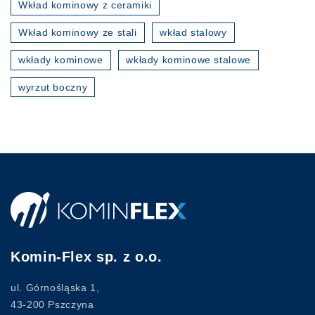
Wkład kominowy z ceramiki
Wkład kominowy ze stali
wkład stalowy
wkłady kominowe
wkłady kominowe stalowe
wyrzut boczny
Komin-Flex sp. z o.o.
ul. Górnośląska 1,
43-200 Pszczyna