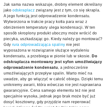
Jak sama nazwa wskazuje, drobny element określany
jako
odskraplacz
związany jest z tym, co się skrapla.
A jego funkcją jest odprowadzenie kondensatu.
Wytworzona w trakcie pracy kotła para wraz z
obniżeniem temperatury ulega kondensacji. W ten
sposób skroplony produkt uboczny może wrócić do
piecyka, uszkadzając go. Kiedy należy go montować?
Gdy
rura odprowadzająca spaliny
nie jest
wyposażona w rozwiązanie służące wydaleniu
kondensatu, a przebiega w pionie lub w skosie.
Do
odskraplacza montowany jest syfon umożliwiający
odprowadzenie kondensatu
, a jednocześnie
umożliwiających przepływ spalin. Warto mieć na
uwadze, aby go włączyć w całość obiegu. Dzięki temu
unikniemy awarii, która wówczas nie jest naprawiana
gwarancyjnie. Cena samego elementu też nie jest
specjalnie wysoka, jednak jego brak może być już
dosyć kosztowny, gdy przyjdzie nam reperować