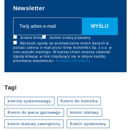
Newsletter
Jestem firmą
Jestem osobą prywatną
Wyrażam zgodę na przetwarzanie moich danych w
postaci adresu e-mail przez firmę Kominflex Sp. z o.o. w
celu wysyłki mailingu. W każdej chwili możesz odwołać
zgodę klikając w link znajdujący się w stopce każdej
przesłanej wiadomości.
Dowiedz się więcej.
Tagi
komina systemowego
Komin do kominka
Komin do pieca gazowego
komin stalowy
komin stalowy zewnętrzny
Komin systemowy