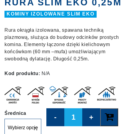
RURA SLIM EKO 0,25M
KOMINY IZOLOWANE SLIM EKO
Rura okrągła izolowana, spawana techniką
plazmową, służąca do budowy odcinków prostych
komina. Elementy łączone dzięki kielichowym
końcówkom (60 mm –mufa) umożliwiającym
swobodną dylatację. Długość 0,25m.
Kod produktu:
N/A
Quantity
Średnica