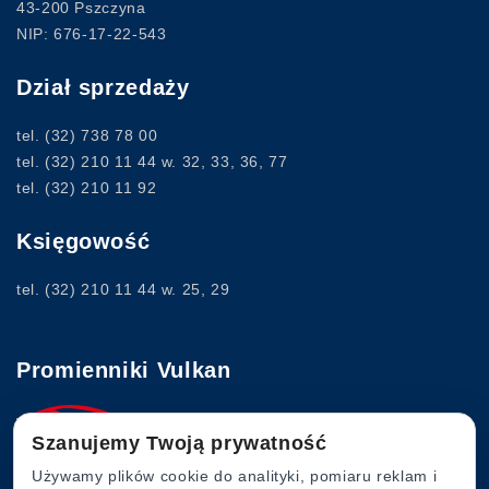
43-200 Pszczyna
NIP: 676-17-22-543
Dział sprzedaży
tel.
(32) 738 78 00
tel.
(32) 210 11 44
w. 32, 33, 36, 77
tel.
(32) 210 11 92
Księgowość
tel.
(32) 210 11 44
w. 25, 29
Promienniki Vulkan
Szanujemy Twoją prywatność
www.vulkan.com.pl
Używamy plików cookie do analityki, pomiaru reklam i