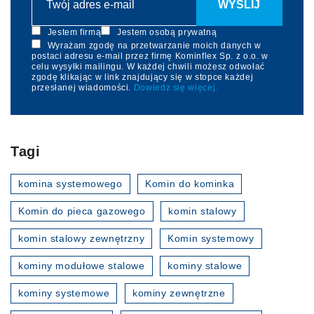
Jestem firmą
Jestem osobą prywatną
Wyrażam zgodę na przetwarzanie moich danych w
postaci adresu e-mail przez firmę Kominflex Sp. z o.o. w
celu wysyłki mailingu. W każdej chwili możesz odwołać
zgodę klikając w link znajdujący się w stopce każdej
przesłanej wiadomości.
Dowiedz się więcej.
Tagi
komina systemowego
Komin do kominka
Komin do pieca gazowego
komin stalowy
komin stalowy zewnętrzny
Komin systemowy
kominy modułowe stalowe
kominy stalowe
kominy systemowe
kominy zewnętrzne