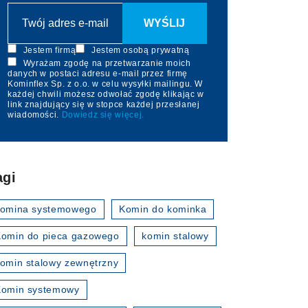
Jestem firmą
Jestem osobą prywatną
Wyrażam zgodę na przetwarzanie moich
danych w postaci adresu e-mail przez firmę
Kominflex Sp. z o.o. w celu wysyłki mailingu. W
każdej chwili możesz odwołać zgodę klikając w
link znajdujący się w stopce każdej przesłanej
wiadomości.
Dowiedz się więcej.
agi
komina systemowego
Komin do kominka
omin do pieca gazowego
komin stalowy
omin stalowy zewnętrzny
Komin systemowy