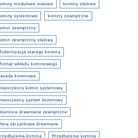
ominy modułowe stalowe
kominy stalowe
kominy systemowe
kominy zewnętrzne
omin zewnętrzny
omin zewnętrzny stalowy
odernizacja starego komina
Montaż wkładu kominowego
nasada kominowa
Nowoczesny komin systemowy
Nowoczesny system kominowy
kiennice drewniane zewnętrzne
kna skrzynkowe drewniane
rzedłużenia komina
Przedłużenie komina