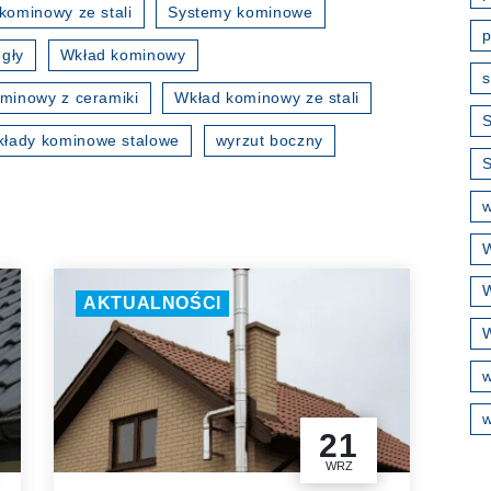
kominowy ze stali
Systemy kominowe
p
gły
Wkład kominowy
s
minowy z ceramiki
Wkład kominowy ze stali
S
kłady kominowe stalowe
wyrzut boczny
w
W
W
AKTUALNOŚCI
W
w
21
WRZ