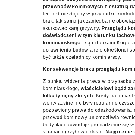
przewodów kominowych z ostatnią dat
ten jest niezbędny w przypadku kontrol
brak, tak samo jak zaniedbanie obowią
skutkować karą grzywny.
Przeglądu ko
doświadczeni w tym kierunku fachowcy
kominiarskiego
i są członkami Korpora
uprawnienia budowlane o określonej s
być także czeladnicy kominiarscy.
Konsekwencje braku przeglądu komi
Z punktu widzenia prawa w przypadku 
kominiarskiego,
właścicielowi bądź z
kilku tysięcy złotych.
Kiedy natomiast 
wentylacyjne nie były regularnie czysz
pozbawiony prawa do odszkodowania, n
przewód kominowy uniemożliwia równie
budynku i powoduje gromadzenie się wil
ścianach grzybów i pleśni.
Najgroźniej