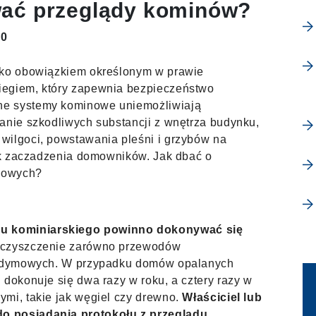
ać przeglądy kominów?
20
lko obowiązkiem określonym w prawie
iegiem, który zapewnia bezpieczeństwo
ne systemy kominowe uniemożliwiają
anie szkodliwych substancji z wnętrza budynku,
wilgoci, powstawania pleśni i grzybów na
jak zaczadzenia domowników. Jak dbać o
nowych?
u kominiarskiego powinno dokonywać się
czyszczenie zarówno przewodów
az dymowych. W przypadku domów opalanych
 dokonuje się dwa razy w roku, a cztery razy w
ymi, takie jak węgiel czy drewno.
Właściciel lub
o posiadania protokołu z przeglądu