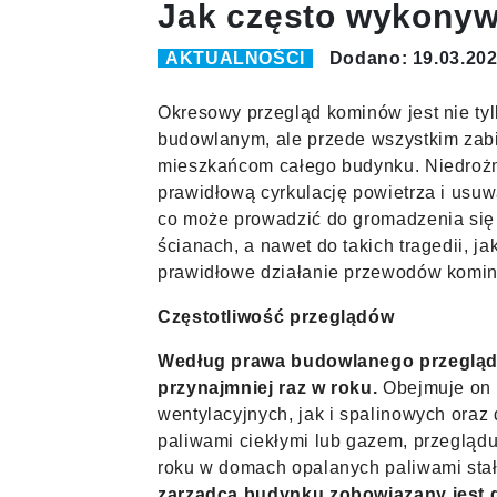
Jak często wykonyw
AKTUALNOŚCI
Dodano: 19.03.20
Okresowy przegląd kominów jest nie ty
budowlanym, ale przede wszystkim zab
mieszkańcom całego budynku. Niedroż
prawidłową cyrkulację powietrza i usuw
co może prowadzić do gromadzenia się 
ścianach, a nawet do takich tragedii, 
prawidłowe działanie przewodów komi
Częstotliwość przeglądów
Według prawa budowlanego przegląd
przynajmniej raz w roku.
Obejmuje on 
wentylacyjnych, jak i spalinowych or
paliwami ciekłymi lub gazem, przeglądu
roku w domach opalanych paliwami stał
zarządca budynku zobowiązany jest d