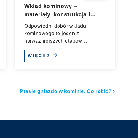
Wkład kominowy –
materiały, konstrukcja i
efektywność – co wybrać?
Odpowiedni dobór wkładu
kominowego to jeden z
najważniejszych etapów
projektowania i modernizacji...
WIĘCEJ
ułach
Ptasie gniazdo w kominie. Co robić?