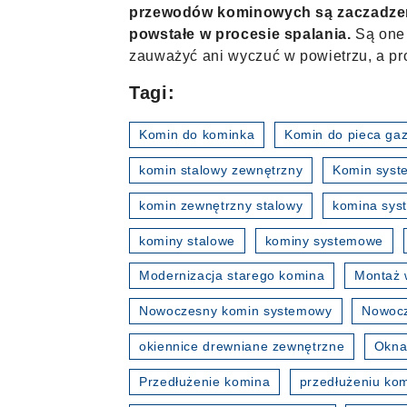
przewodów kominowych są zaczadzeni
powstałe w procesie spalania.
Są one 
zauważyć ani wyczuć w powietrzu, a p
Tagi:
Komin do kominka
Komin do pieca ga
komin stalowy zewnętrzny
Komin sys
komin zewnętrzny stalowy
komina sy
kominy stalowe
kominy systemowe
Modernizacja starego komina
Montaż 
Nowoczesny komin systemowy
Nowocz
okiennice drewniane zewnętrzne
Okna
Przedłużenie komina
przedłużeniu ko