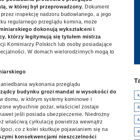
ą, w której był przeprowadzony.
Dokument
i przez inspekcję nadzoru budowlanego, a jego
zku regularnego przeglądu komina, może
miniarskiego dokonują wykształceni i
, którzy legitymują się tytułem mistrza
cji Kominiarzy Polskich lub osoby posiadające
pecjalności. W domach wielorodzinnych mogą to
niarskiego
T
zaniedbania wykonania przeglądu
arządcy budynku grozi mandat w wysokości do
w domu, w którym systemy kominowe i
czone wybuchnie pożar, właściciel zostaje
K
awet jeśli posiada ubezpieczenie. Niedrożny
k
ż właściwą cyrkulację powietrza wewnątrz
goci, co z kolei skutkuje pojawianiem się na
szymi konsekwencjami nieszczelności