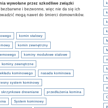
k
a wywołane przez szkodliwe związki
bezbarwne i bezwonne, więc nie da się ich
rowadzić mogą nawet do śmierci domowników.
k
k
zowego
komin stalowy
M
temowy
komin zewnętrzny
stemowego
kominy modułowe stalowe
kominy zewnętrzne
wkładu kominowego
nasada kominowa
esny system kominowy
o
 skrzynkowe drewniane
przedłużenia komina
O
mina
System kominowy
p