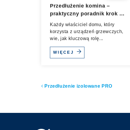
Przedłużenie komina –
praktyczny poradnik krok po
kroku
Każdy właściciel domu, który
korzysta z urządzeń grzewczych,
wie, jak kluczową rolę...
WIĘCEJ
Nawigacja po artyk
Przedłużenie izolowane PRO