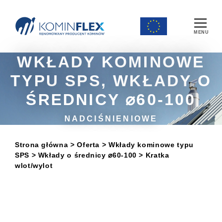
Main Navigation
WKŁADY KOMINOWE
TYPU SPS, WKŁADY O
ŚREDNICY ⌀60-100
NADCIŚNIENIOWE
Strona główna
> Oferta
>
Wkłady kominowe typu
SPS
>
Wkłady o średnicy ⌀60-100
> Kratka
wlot/wylot