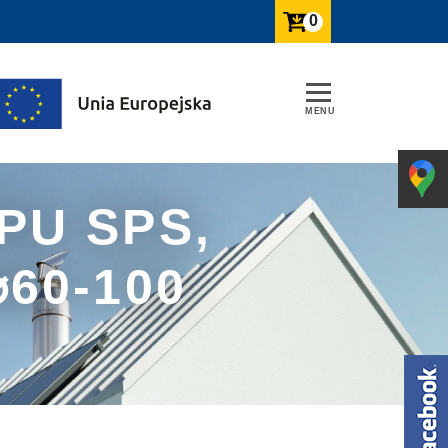
0
PU SPS,
60-100