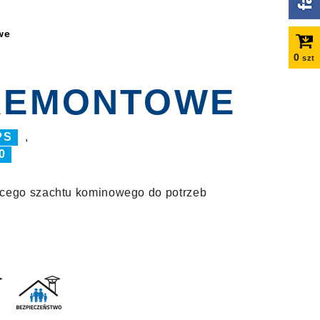
we
0
szt
REMONTOWE
PS
,
0
jącego szachtu kominowego do potrzeb