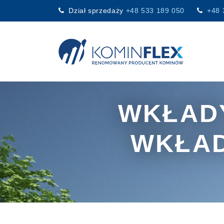
Dział sprzedaży
+48 533 189 050
+48 
Main Navigation
WKŁADY
WKŁAD