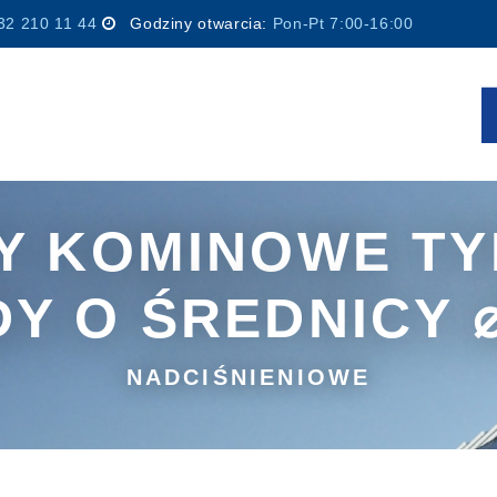
32 210 11 44
Godziny otwarcia:
Pon-Pt 7:00-16:00
 KOMINOWE TY
Y O ŚREDNICY ⌀
NADCIŚNIENIOWE