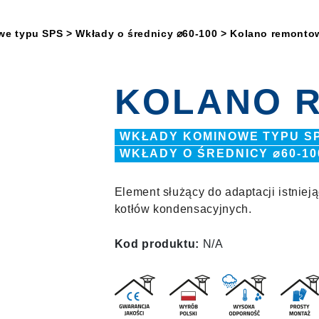
we typu SPS
>
Wkłady o średnicy ⌀60-100
> Kolano remonto
KOLANO 
WKŁADY KOMINOWE TYPU S
WKŁADY O ŚREDNICY ⌀60-10
Element służący do adaptacji istnie
kotłów kondensacyjnych.
Kod produktu:
N/A