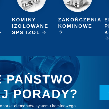
KOMINY
ZAKOŃCZENIA
E
IZOLOWANE
KOMINOWE
P
SPS IZOL
K
E PAŃSTWO
J PORADY?
 doborze elementów systemu kominowego.