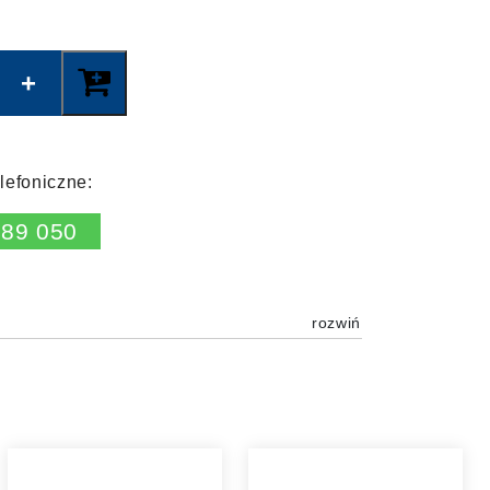
lefoniczne:
189 050