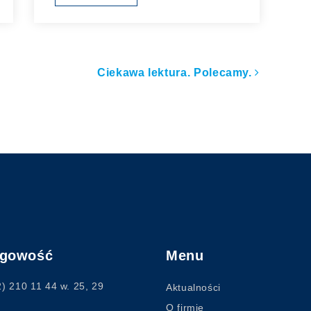
ułach
Ciekawa lektura. Polecamy.
ęgowość
Menu
2) 210 11 44
w. 25, 29
Aktualności
O firmie