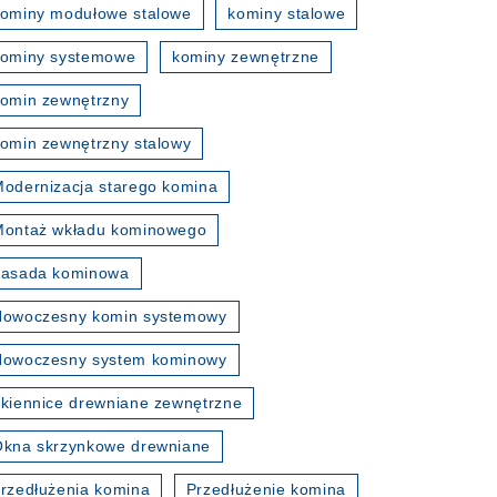
ominy modułowe stalowe
kominy stalowe
kominy systemowe
kominy zewnętrzne
omin zewnętrzny
omin zewnętrzny stalowy
odernizacja starego komina
Montaż wkładu kominowego
nasada kominowa
Nowoczesny komin systemowy
Nowoczesny system kominowy
kiennice drewniane zewnętrzne
kna skrzynkowe drewniane
rzedłużenia komina
Przedłużenie komina