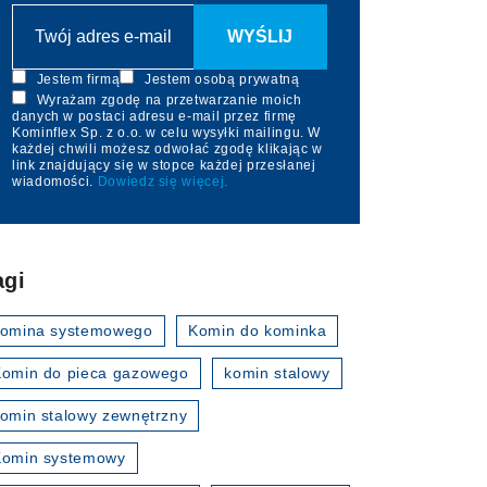
Jestem firmą
Jestem osobą prywatną
Wyrażam zgodę na przetwarzanie moich
danych w postaci adresu e-mail przez firmę
Kominflex Sp. z o.o. w celu wysyłki mailingu. W
każdej chwili możesz odwołać zgodę klikając w
link znajdujący się w stopce każdej przesłanej
wiadomości.
Dowiedz się więcej.
agi
komina systemowego
Komin do kominka
omin do pieca gazowego
komin stalowy
omin stalowy zewnętrzny
Komin systemowy