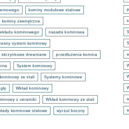
p
stemowego
kominy modułowe stalowe
s
kominy zewnętrzne
S
wkładu kominowego
nasada kominowa
esny system kominowy
w
 skrzynkowe drewniane
przedłużenia komina
W
mina
System kominowy
W
kominowy ze stali
Systemy kominowe
W
gły
Wkład kominowy
minowy z ceramiki
Wkład kominowy ze stali
w
kłady kominowe stalowe
wyrzut boczny