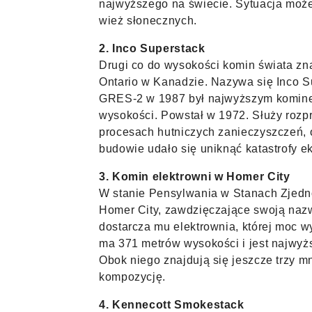
najwyższego na świecie. Sytuacja może
wież słonecznych.
2. Inco Superstack
Drugi co do wysokości komin świata zna
Ontario w Kanadzie. Nazywa się Inco 
GRES-2 w 1987 był najwyższym komine
wysokości. Powstał w 1972. Służy rozp
procesach hutniczych zanieczyszczeń, 
budowie udało się uniknąć katastrofy e
3. Komin elektrowni w Homer City
W stanie Pensylwania w Stanach Zjedn
Homer City, zawdzięczające swoją naz
dostarcza mu elektrownia, której moc 
ma 371 metrów wysokości i jest najw
Obok niego znajdują się jeszcze trzy m
kompozycję.
4. Kennecott Smokestack