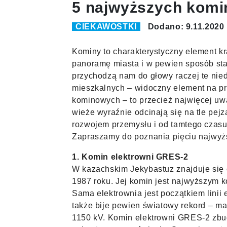
5 najwyższych komi
CIEKAWOSTKI
Dodano: 9.11.2020
Kominy to charakterystyczny element kr
panoramę miasta i w pewien sposób stan
przychodzą nam do głowy raczej te ni
mieszkalnych – widoczny element na p
kominowych – to przecież najwięcej uw
wieże wyraźnie odcinają się na tle pe
rozwojem przemysłu i od tamtego czasu
Zapraszamy do poznania pięciu najwyż
1. Komin elektrowni GRES-2
W kazachskim Jekybastuz znajduje si
1987 roku. Jej komin jest najwyższym k
Sama elektrownia jest początkiem linii
także bije pewien światowy rekord – m
1150 kV. Komin elektrowni GRES-2 zbud