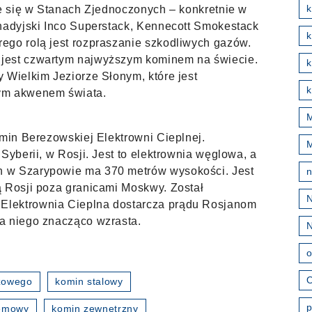
k
je się w Stanach Zjednoczonych – konkretnie w
anadyjski Inco Superstack, Kennecott Smokestack
ego rolą jest rozpraszanie szkodliwych gazów.
jest czwartym najwyższym kominem na świecie.
k
 Wielkim Jeziorze Słonym, które jest
k
ym akwenem świata.
M
omin Berezowskiej Elektrowni Cieplnej.
Syberii, w Rosji. Jest to elektrownia węglowa, a
 w Szarypowie ma 370 metrów wysokości. Jest
ą Rosji poza granicami Moskwy. Został
Elektrownia Cieplna dostarcza prądu Rosjanom
a niego znacząco wzrasta.
o
O
zowego
komin stalowy
p
temowy
komin zewnętrzny