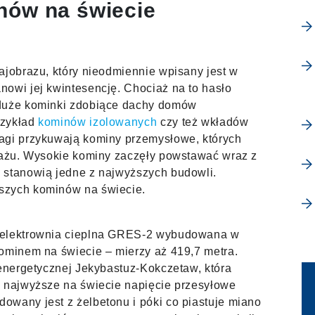
nów na świecie
ajobrazu, który nieodmiennie wpisany jest w
owi jej kwintesencję. Chociaż na to hasło
eduże kominki zdobiące dachy domów
rzykład
kominów izolowanych
czy też wkładów
agi przykuwają kominy przemysłowe, których
jzażu. Wysokie kominy zaczęły powstawać wraz z
 stanowią jedne z najwyższych budowli.
szych kominów na świecie.
ę elektrownia cieplna GRES-2 wybudowana w
ominem na świecie – mierzy aż 419,7 metra.
 energetycznej Jekybastuz-Kokczetaw, która
a najwyższe na świecie napięcie przesyłowe
owany jest z żelbetonu i póki co piastuje miano