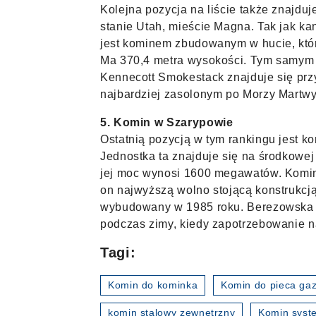
Kolejna pozycja na liście także znajdu
stanie Utah, mieście Magna. Tak jak k
jest kominem zbudowanym w hucie, któr
Ma 370,4 metra wysokości. Tym samym 
Kennecott Smokestack znajduje się przy
najbardziej zasolonym po Morzy Martw
5. Komin w Szarypowie
Ostatnią pozycją w tym rankingu jest k
Jednostka ta znajduje się na środkowej 
jej moc wynosi 1600 megawatów. Komin
on najwyższą wolno stojącą konstrukcj
wybudowany w 1985 roku. Berezowska 
podczas zimy, kiedy zapotrzebowanie n
Tagi:
Komin do kominka
Komin do pieca ga
komin stalowy zewnętrzny
Komin sys