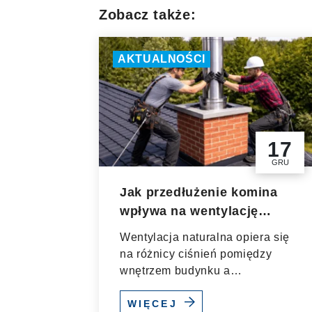
Zobacz także:
AKTUALNOŚCI
17
GRU
Jak przedłużenie komina
wpływa na wentylację
naturalną budynku?
Wentylacja naturalna opiera się
na różnicy ciśnień pomiędzy
wnętrzem budynku a
otoczeniem...
WIĘCEJ