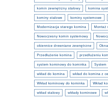
komin zewnętrzny stalowy
komina sy
kominy stalowe
kominy systemowe
Modernizacja starego komina
Montaż 
Nowoczesny komin systemowy
Nowocz
okiennice drewniane zewnętrzne
Okna
Przedłużenie komina
przedłużeniu ko
system kominowy do kominka
System 
wkład do komina
wkład do komina z ce
Wkład kominowy do kominka
Wkład ko
wkład stalowy
wkłady kominowe
w