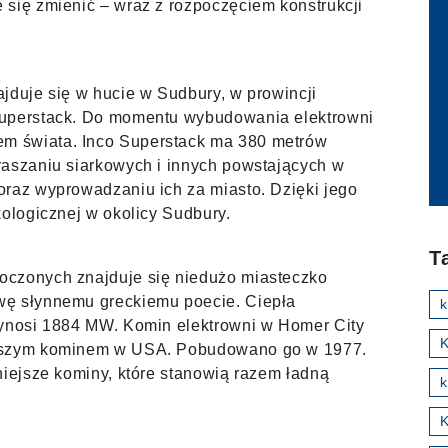
 się zmienić – wraz z rozpoczęciem konstrukcji
jduje się w hucie w Sudbury, w prowincji
Superstack. Do momentu wybudowania elektrowni
m świata. Inco Superstack ma 380 metrów
raszaniu siarkowych i innych powstających w
oraz wyprowadzaniu ich za miasto. Dzięki jego
kologicznej w okolicy Sudbury.
T
oczonych znajduje się niedużo miasteczko
wę słynnemu greckiemu poecie. Ciepła
wynosi 1884 MW. Komin elektrowni w Homer City
K
yższym kominem w USA. Pobudowano go w 1977.
niejsze kominy, które stanowią razem ładną
k