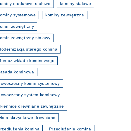
ominy modułowe stalowe
kominy stalowe
kominy systemowe
kominy zewnętrzne
omin zewnętrzny
omin zewnętrzny stalowy
odernizacja starego komina
Montaż wkładu kominowego
nasada kominowa
Nowoczesny komin systemowy
Nowoczesny system kominowy
kiennice drewniane zewnętrzne
kna skrzynkowe drewniane
rzedłużenia komina
Przedłużenie komina