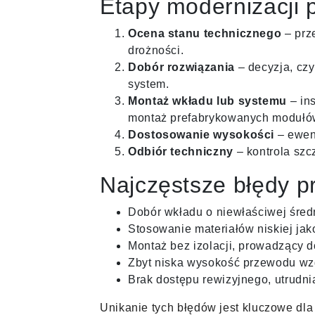
Etapy modernizacji
Ocena stanu technicznego
– prze
drożności.
Dobór rozwiązania
– decyzja, czy
system.
Montaż wkładu lub systemu
– in
montaż prefabrykowanych modułó
Dostosowanie wysokości
– ewen
Odbiór techniczny
– kontrola szc
Najczęstsze błędy p
Dobór wkładu o niewłaściwej śred
Stosowanie materiałów niskiej jak
Montaż bez izolacji, prowadzący d
Zbyt niska wysokość przewodu wz
Brak dostępu rewizyjnego, utrudni
Unikanie tych błędów jest kluczowe dla 