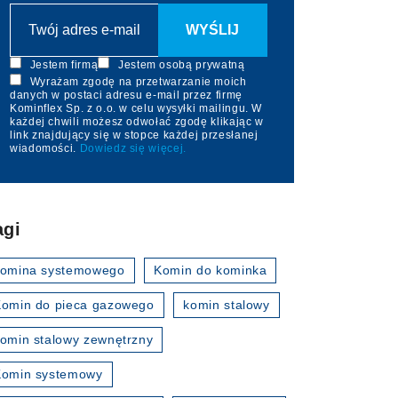
Jestem firmą
Jestem osobą prywatną
Wyrażam zgodę na przetwarzanie moich
danych w postaci adresu e-mail przez firmę
Kominflex Sp. z o.o. w celu wysyłki mailingu. W
każdej chwili możesz odwołać zgodę klikając w
link znajdujący się w stopce każdej przesłanej
wiadomości.
Dowiedz się więcej.
agi
komina systemowego
Komin do kominka
omin do pieca gazowego
komin stalowy
omin stalowy zewnętrzny
Komin systemowy