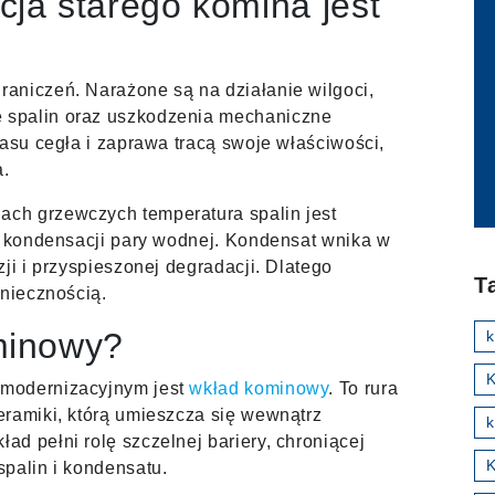
ja starego komina jest
aniczeń. Narażone są na działanie wilgoci,
 spalin oraz uszkodzenia mechaniczne
zasu cegła i zaprawa tracą swoje właściwości,
a.
ch grzewczych temperatura spalin jest
a kondensacji pary wodnej. Kondensat wnika w
ji i przyspieszonej degradacji. Dlatego
T
oniecznością.
minowy?
K
 modernizacyjnym jest
wkład kominowy
. To rura
eramiki, którą umieszcza się wewnątrz
k
d pełni rolę szczelnej bariery, chroniącej
palin i kondensatu.