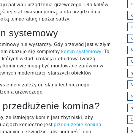
k
aju paliwa i urządzenia grzewczego. Dla kotłów
ęściej stal kwasoodporną, a dla urządzeń na
oką temperaturę i pożar sadzy.
k
in systemowy
k
ominowy nie wystarczy. Gdy przewód jest w złym
M
iem okazuje się kompletny
komin systemowy
. To
których wkład, izolacja i obudowa tworzą
emy kominowe mogą być montowane zarówno w
ownych modernizacji starszych obiektów.
ystemem zależy od stanu technicznego
dzenia grzewczego.
t przedłużenie komina?
o
, że istniejący komin jest zbyt niski, aby
O
tuacjach konieczne jest
przedłużenie komina
.
p
niejącym przewodzie, aby podnieść jego