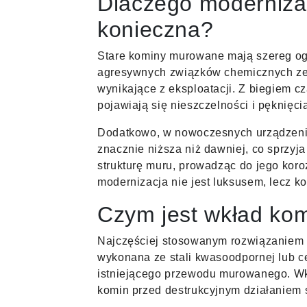
Dlaczego modernizac
konieczna?
Stare kominy murowane mają szereg ogr
agresywnych związków chemicznych ze
wynikające z eksploatacji. Z biegiem c
pojawiają się nieszczelności i pęknięci
Dodatkowo, w nowoczesnych urządzenia
znacznie niższa niż dawniej, co sprzyj
strukturę muru, prowadząc do jego koroz
modernizacja nie jest luksusem, lecz k
Czym jest wkład ko
Najczęściej stosowanym rozwiązaniem
wykonana ze stali kwasoodpornej lub c
istniejącego przewodu murowanego. Wkła
komin przed destrukcyjnym działaniem s