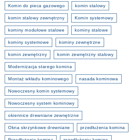
Komin do pieca gazowego
komin stalowy
komin stalowy zewnętrzny
Komin systemowy
kominy modułowe stalowe
kominy stalowe
kominy systemowe
kominy zewnętrzne
komin zewnętrzny
komin zewnętrzny stalowy
Modernizacja starego komina
Montaż wkładu kominowego
nasada kominowa
Nowoczesny komin systemowy
Nowoczesny system kominowy
okiennice drewniane zewnętrzne
Okna skrzynkowe drewniane
przedłużenia komina
Przedłużenie komina
przedłużeniu komina