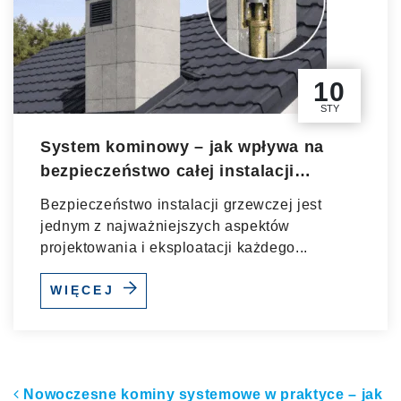
10
STY
System kominowy – jak wpływa na
bezpieczeństwo całej instalacji
grzewczej?
Bezpieczeństwo instalacji grzewczej jest
jednym z najważniejszych aspektów
projektowania i eksploatacji każdego...
WIĘCEJ
Nawigacja po artykułach
Nowoczesne kominy systemowe w praktyce – jak