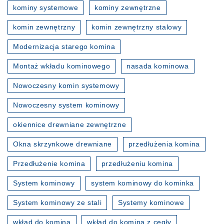
kominy systemowe
kominy zewnętrzne
komin zewnętrzny
komin zewnętrzny stalowy
Modernizacja starego komina
Montaż wkładu kominowego
nasada kominowa
Nowoczesny komin systemowy
Nowoczesny system kominowy
okiennice drewniane zewnętrzne
Okna skrzynkowe drewniane
przedłużenia komina
Przedłużenie komina
przedłużeniu komina
System kominowy
system kominowy do kominka
System kominowy ze stali
Systemy kominowe
wkład do komina
wkład do komina z cegły