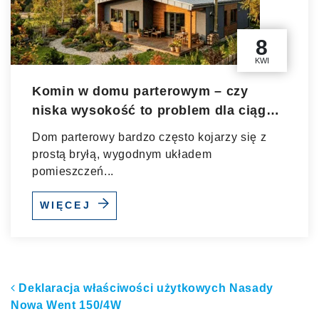
8
KWI
Komin w domu parterowym – czy
niska wysokość to problem dla ciągu,
bezpieczeństwa i sprawności
Dom parterowy bardzo często kojarzy się z
instalacji?
prostą bryłą, wygodnym układem
pomieszczeń...
WIĘCEJ
Nawigacja po artykułach
Deklaracja właściwości użytkowych Nasady
Nowa Went 150/4W