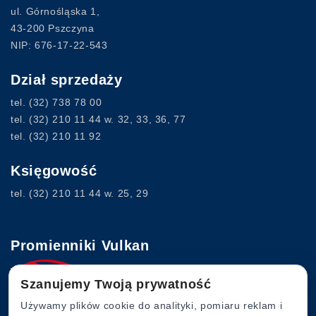
ul. Górnośląska 1,
43-200 Pszczyna
NIP: 676-17-22-543
Dział sprzedaży
tel.
(32) 738 78 00
tel.
(32) 210 11 44
w. 32, 33, 36, 77
tel.
(32) 210 11 92
Księgowość
tel.
(32) 210 11 44
w. 25, 29
Promienniki Vulkan
Szanujemy Twoją prywatność
www.vulkan.com.pl
Używamy plików cookie do analityki, pomiaru reklam i