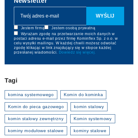
Newsletter
Jestem firmą
Jestem osobą prywatną
Wyrażam zgodę na przetwarzanie moich danych w
postaci adresu e-mail przez firmę Kominflex Sp. z o.o. w
celu wysyłki mailingu. W każdej chwili możesz odwołać
zgodę klikając w link znajdujący się w stopce każdej
przesłanej wiadomości.
Dowiedz się więcej.
Tagi
komina systemowego
Komin do kominka
Komin do pieca gazowego
komin stalowy
komin stalowy zewnętrzny
Komin systemowy
kominy modułowe stalowe
kominy stalowe