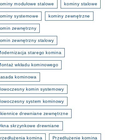
ominy modułowe stalowe
kominy stalowe
kominy systemowe
kominy zewnętrzne
omin zewnętrzny
omin zewnętrzny stalowy
odernizacja starego komina
Montaż wkładu kominowego
nasada kominowa
Nowoczesny komin systemowy
Nowoczesny system kominowy
kiennice drewniane zewnętrzne
kna skrzynkowe drewniane
rzedłużenia komina
Przedłużenie komina