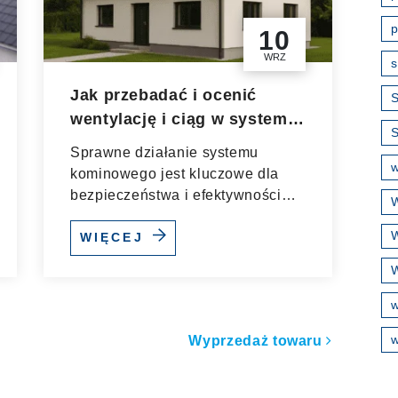
p
10
WRZ
s
Jak przebadać i ocenić
S
wentylację i ciąg w systemie
kominowym
Sprawne działanie systemu
w
kominowego jest kluczowe dla
bezpieczeństwa i efektywności
W
instalacji grzewczej....
W
WIĘCEJ
W
ułach
w
Wyprzedaż towaru