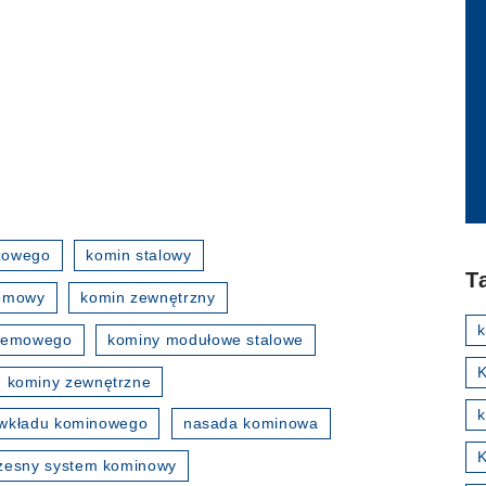
zowego
komin stalowy
T
temowy
komin zewnętrzny
stemowego
kominy modułowe stalowe
K
kominy zewnętrzne
k
wkładu kominowego
nasada kominowa
esny system kominowy