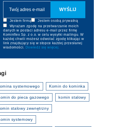
Jestem firmą
Jestem osobą prywatną
Wyrażam zgodę na przetwarzanie moich
danych w postaci adresu e-mail przez firmę
Kominflex Sp. z o.o. w celu wysyłki mailingu. W
każdej chwili możesz odwołać zgodę klikając w
link znajdujący się w stopce każdej przesłanej
wiadomości.
Dowiedz się więcej.
agi
komina systemowego
Komin do kominka
omin do pieca gazowego
komin stalowy
omin stalowy zewnętrzny
Komin systemowy