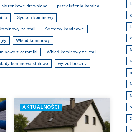
k
 skrzynkowe drewniane
przedłużenia komina
mina
System kominowy
k
kominowy ze stali
Systemy kominowe
k
gły
Wkład kominowy
M
minowy z ceramiki
Wkład kominowy ze stali
kłady kominowe stalowe
wyrzut boczny
o
AKTUALNOŚCI
O
p