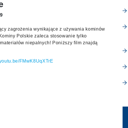
e
19
jący zagrożenia wynikające z używania kominów
Kominy Polskie zaleca stosowanie tylko
ateriałów niepalnych! Poniższy film znajdą
//youtu.be/FMwK8UqXTrE