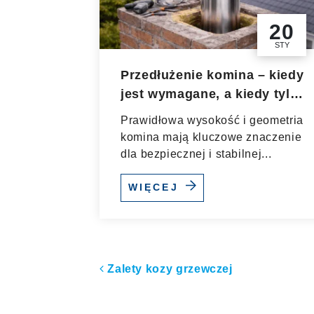
20
STY
Przedłużenie komina – kiedy
jest wymagane, a kiedy tylko
zalecane?
Prawidłowa wysokość i geometria
komina mają kluczowe znaczenie
dla bezpiecznej i stabilnej...
WIĘCEJ
Nawigacja po artyk
Zalety kozy grzewczej