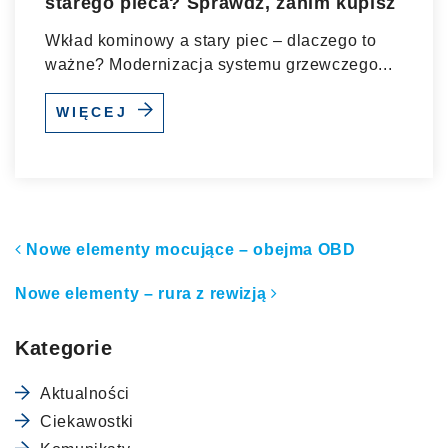
starego pieca? Sprawdź, zanim kupisz
Wkład kominowy a stary piec – dlaczego to
ważne? Modernizacja systemu grzewczego...
WIĘCEJ
Nawigacja po artykułach
Nowe elementy mocujące – obejma OBD
Nowe elementy – rura z rewizją
Kategorie
Aktualności
Ciekawostki