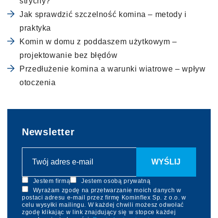
strychy?
Jak sprawdzić szczelność komina – metody i
praktyka
Komin w domu z poddaszem użytkowym –
projektowanie bez błędów
Przedłużenie komina a warunki wiatrowe – wpływ
otoczenia
Newsletter
Jestem firmą
Jestem osobą prywatną
Wyrażam zgodę na przetwarzanie moich danych w
postaci adresu e-mail przez firmę Kominflex Sp. z o.o. w
celu wysyłki mailingu. W każdej chwili możesz odwołać
zgodę klikając w link znajdujący się w stopce każdej