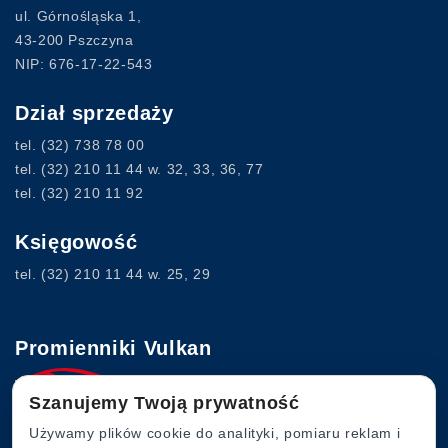
ul. Górnośląska 1,
43-200 Pszczyna
NIP: 676-17-22-543
Dział sprzedaży
tel.
(32) 738 78 00
tel.
(32) 210 11 44
w. 32, 33, 36, 77
tel.
(32) 210 11 92
Księgowość
tel.
(32) 210 11 44
w. 25, 29
Promienniki Vulkan
Szanujemy Twoją prywatność
www.vulkan.com.pl
Używamy plików cookie do analityki, pomiaru reklam i