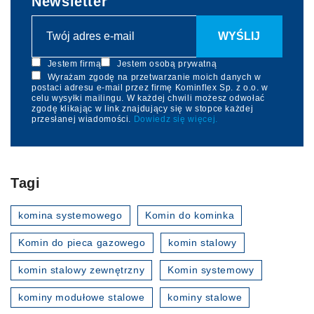
Newsletter
Jestem firmą
Jestem osobą prywatną
Wyrażam zgodę na przetwarzanie moich danych w
postaci adresu e-mail przez firmę Kominflex Sp. z o.o. w
celu wysyłki mailingu. W każdej chwili możesz odwołać
zgodę klikając w link znajdujący się w stopce każdej
przesłanej wiadomości.
Dowiedz się więcej.
Tagi
komina systemowego
Komin do kominka
Komin do pieca gazowego
komin stalowy
komin stalowy zewnętrzny
Komin systemowy
kominy modułowe stalowe
kominy stalowe