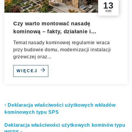
13
KWI
Czy warto montować nasadę
kominową – fakty, działanie i
techniczne uzasadnienie
Temat nasady kominowej regularnie wraca
przy budowie domu, modernizacji instalacji
grzewczej oraz...
WIĘCEJ
Nawigacja po artykułach
Deklaracja właściwości użytkowych wkładów
kominowych typu SPS
Deklaracja właściwości użytkowych kominów typu