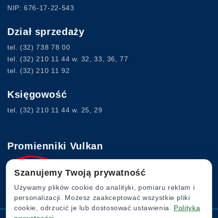
NIP: 676-17-22-543
Dział sprzedaży
tel.
(32) 738 78 00
tel.
(32) 210 11 44
w. 32, 33, 36, 77
tel.
(32) 210 11 92
Księgowość
tel.
(32) 210 11 44
w. 25, 29
Promienniki Vulkan
Szanujemy Twoją prywatność
www.vulkan.com.pl
Używamy plików cookie do analityki, pomiaru reklam i
personalizacji. Możesz zaakceptować wszystkie pliki
cookie, odrzucić je lub dostosować ustawienia.
Polityka