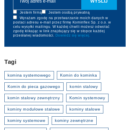
Jestem firmą
Jestem osobą prywatną
Wyrażam zgodę na przetwarzanie moich danych w
postaci adresu e-mail przez firmę Kominflex Sp. z o.o. w
celu wysyłki mailingu. W każdej chwili możesz odwołać
zgodę klikając w link znajdujący się w stopce każdej
przesłanej wiadomości.
Dowiedz się więcej.
Tagi
komina systemowego
Komin do kominka
Komin do pieca gazowego
komin stalowy
komin stalowy zewnętrzny
Komin systemowy
kominy modułowe stalowe
kominy stalowe
kominy systemowe
kominy zewnętrzne