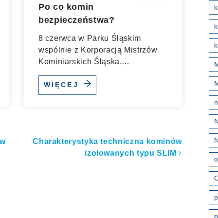
Po co komin
bezpieczeństwa?
k
8 czerwca w Parku Śląskim
k
wspólnie z Korporacją Mistrzów
Kominiarskich Śląska,
M
Stowarzyszenie...
WIĘCEJ
ułach
ów
Charakterystyka techniczna kominów
izolowanych typu SLIM
o
O
p
p