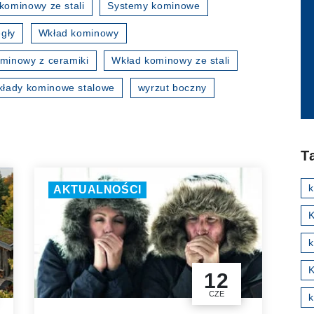
kominowy ze stali
Systemy kominowe
gły
Wkład kominowy
minowy z ceramiki
Wkład kominowy ze stali
kłady kominowe stalowe
wyrzut boczny
T
AKTUALNOŚCI
K
k
12
CZE
k