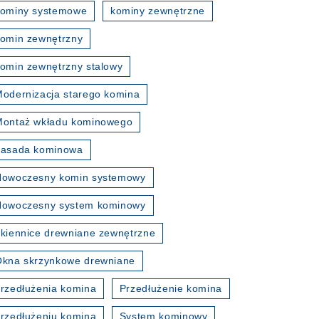
kominy systemowe
kominy zewnętrzne
omin zewnętrzny
omin zewnętrzny stalowy
odernizacja starego komina
Montaż wkładu kominowego
nasada kominowa
Nowoczesny komin systemowy
Nowoczesny system kominowy
kiennice drewniane zewnętrzne
kna skrzynkowe drewniane
rzedłużenia komina
Przedłużenie komina
rzedłużeniu komina
System kominowy