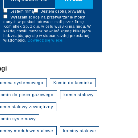
Jestem firmą
Jestem osobą prywatną
Wyrażam zgodę na przetwarzanie moich
danych w postaci adresu e-mail przez firmę
Kominflex Sp. z o.o. w celu wysyłki mailingu. W
każdej chwili możesz odwołać zgodę klikając w
link znajdujący się w stopce każdej przesłanej
wiadomości.
Dowiedz się więcej.
agi
komina systemowego
Komin do kominka
omin do pieca gazowego
komin stalowy
omin stalowy zewnętrzny
Komin systemowy
ominy modułowe stalowe
kominy stalowe