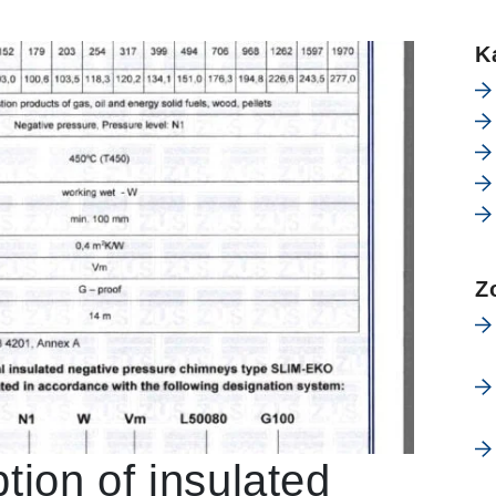
K
Z
tion of insulated