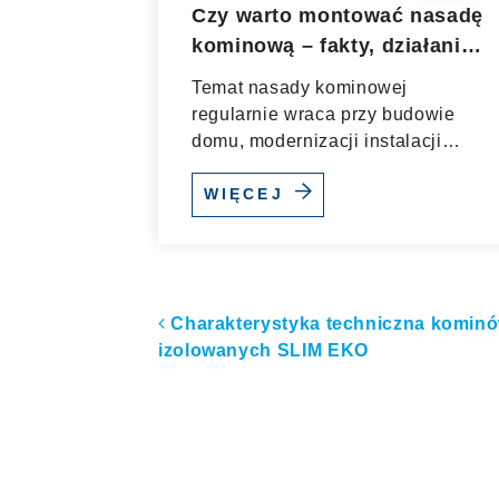
Czy warto montować nasadę
kominową – fakty, działanie i
techniczne uzasadnienie
Temat nasady kominowej
regularnie wraca przy budowie
domu, modernizacji instalacji
grzewczej oraz...
WIĘCEJ
Nawigacja po artyk
Charakterystyka techniczna komin
izolowanych SLIM EKO