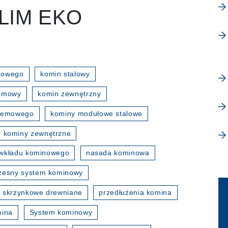
SLIM EKO
zowego
komin stalowy
temowy
komin zewnętrzny
stemowego
kominy modułowe stalowe
kominy zewnętrzne
wkładu kominowego
nasada kominowa
esny system kominowy
 skrzynkowe drewniane
przedłużenia komina
mina
System kominowy