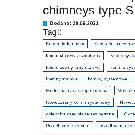
chimneys type 
Dodano: 20.09.2021
Tagi:
Komin do kominka
Komin do pieca ga
komin stalowy zewnętrzny
Komin sys
komin zewnętrzny stalowy
komina sy
kominy stalowe
kominy systemowe
Modernizacja starego komina
Montaż 
Nowoczesny komin systemowy
Nowocz
okiennice drewniane zewnętrzne
Okna
Przedłużenie komina
przedłużeniu ko