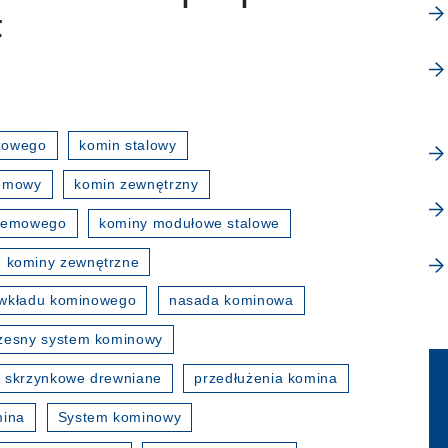
F
zowego
komin stalowy
temowy
komin zewnętrzny
stemowego
kominy modułowe stalowe
kominy zewnętrzne
wkładu kominowego
nasada kominowa
esny system kominowy
 skrzynkowe drewniane
przedłużenia komina
mina
System kominowy