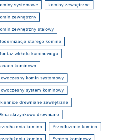
kominy systemowe
kominy zewnętrzne
omin zewnętrzny
omin zewnętrzny stalowy
odernizacja starego komina
Montaż wkładu kominowego
nasada kominowa
Nowoczesny komin systemowy
Nowoczesny system kominowy
kiennice drewniane zewnętrzne
kna skrzynkowe drewniane
rzedłużenia komina
Przedłużenie komina
rzedłużeniu komina
System kominowy