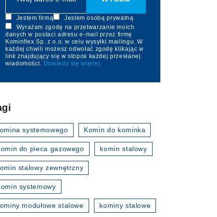
Jestem firmą
Jestem osobą prywatną
Wyrażam zgodę na przetwarzanie moich
danych w postaci adresu e-mail przez firmę
Kominflex Sp. z o.o. w celu wysyłki mailingu. W
każdej chwili możesz odwołać zgodę klikając w
link znajdujący się w stopce każdej przesłanej
wiadomości.
Dowiedz się więcej.
agi
komina systemowego
Komin do kominka
omin do pieca gazowego
komin stalowy
omin stalowy zewnętrzny
Komin systemowy
ominy modułowe stalowe
kominy stalowe