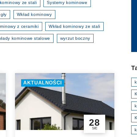
kominowy ze stali
Systemy kominowe
gły
Wkład kominowy
minowy z ceramiki
Wkład kominowy ze stali
kłady kominowe stalowe
wyrzut boczny
T
AKTUALNOŚCI
K
k
28
SIE
k