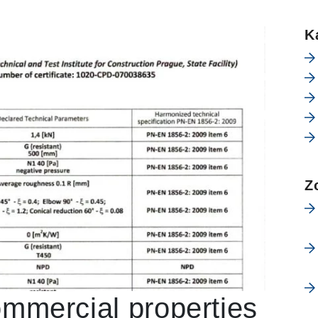
K
Z
ommercial properties