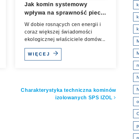
Jak komin systemowy
wpływa na sprawność pieca
k
w domu jednorodzinnym?
W dobie rosnących cen energii i
k
coraz większej świadomości
ekologicznej właściciele domów...
M
WIĘCEJ
ułach
Charakterystyka techniczna kominów
izolowanych SPS IZOL
o
O
p
p