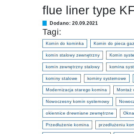
flue liner type K
Dodano: 20.09.2021
Tagi:
Komin do kominka
Komin do pieca ga
komin stalowy zewnętrzny
Komin sys
komin zewnętrzny stalowy
komina sy
kominy stalowe
kominy systemowe
Modernizacja starego komina
Montaż 
Nowoczesny komin systemowy
Nowocz
okiennice drewniane zewnętrzne
Okna
Przedłużenie komina
przedłużeniu ko