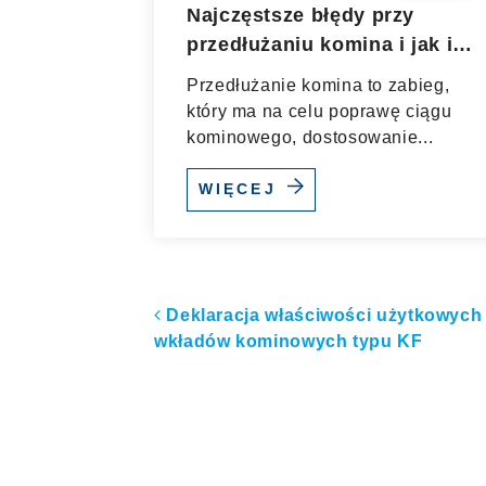
Najczęstsze błędy przy
przedłużaniu komina i jak im
zapobiec
Przedłużanie komina to zabieg,
który ma na celu poprawę ciągu
kominowego, dostosowanie...
WIĘCEJ
Nawigacja po artyk
Deklaracja właściwości użytkowych
wkładów kominowych typu KF