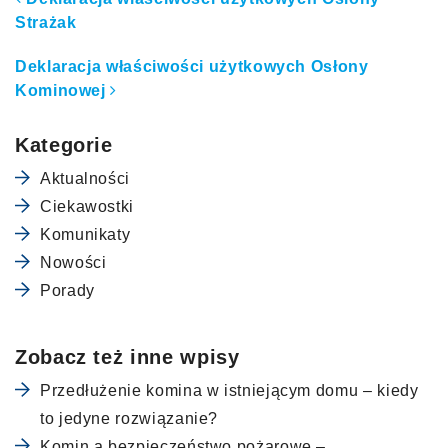
Nawigacja po artykułach
Strażak
Deklaracja właściwości użytkowych Osłony
Kominowej
Kategorie
Aktualności
Ciekawostki
Komunikaty
Nowości
Porady
Zobacz też inne wpisy
Przedłużenie komina w istniejącym domu – kiedy
to jedyne rozwiązanie?
Komin a bezpieczeństwo pożarowe –