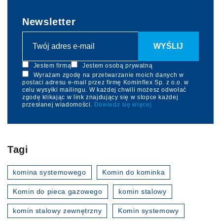
Newsletter
Jestem firmą
Jestem osobą prywatną
Wyrażam zgodę na przetwarzanie moich danych w
postaci adresu e-mail przez firmę Kominflex Sp. z o.o. w
celu wysyłki mailingu. W każdej chwili możesz odwołać
zgodę klikając w link znajdujący się w stopce każdej
przesłanej wiadomości.
Dowiedz się więcej.
Tagi
komina systemowego
Komin do kominka
Komin do pieca gazowego
komin stalowy
komin stalowy zewnętrzny
Komin systemowy