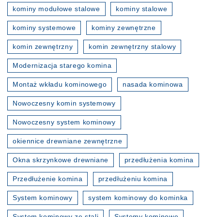
kominy modułowe stalowe
kominy stalowe
kominy systemowe
kominy zewnętrzne
komin zewnętrzny
komin zewnętrzny stalowy
Modernizacja starego komina
Montaż wkładu kominowego
nasada kominowa
Nowoczesny komin systemowy
Nowoczesny system kominowy
okiennice drewniane zewnętrzne
Okna skrzynkowe drewniane
przedłużenia komina
Przedłużenie komina
przedłużeniu komina
System kominowy
system kominowy do kominka
System kominowy ze stali
Systemy kominowe