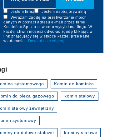
Jestem firmą
Jestem osobą prywatną
Wyrażam zgodę na przetwarzanie moich
danych w postaci adresu e-mail przez firmę
Kominflex Sp. z o.o. w celu wysyłki mailingu. W
każdej chwili możesz odwołać zgodę klikając w
link znajdujący się w stopce każdej przesłanej
wiadomości.
Dowiedz się więcej.
agi
komina systemowego
Komin do kominka
omin do pieca gazowego
komin stalowy
omin stalowy zewnętrzny
Komin systemowy
ominy modułowe stalowe
kominy stalowe