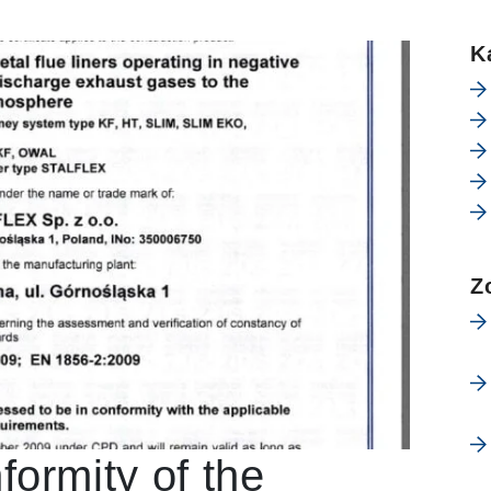
K
Z
nformity of the