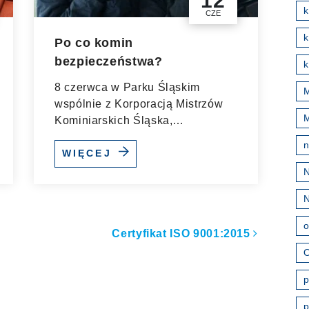
12
CZE
k
Po co komin
bezpieczeństwa?
k
8 czerwca w Parku Śląskim
M
wspólnie z Korporacją Mistrzów
Kominiarskich Śląska,
Stowarzyszenie...
WIĘCEJ
o
ułach
Certyfikat ISO 9001:2015
O
p
p