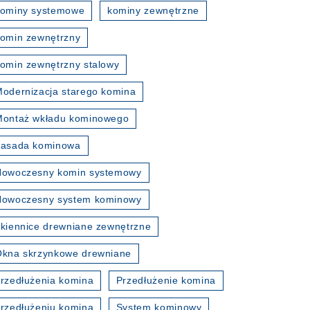
kominy systemowe
kominy zewnętrzne
omin zewnętrzny
omin zewnętrzny stalowy
odernizacja starego komina
Montaż wkładu kominowego
nasada kominowa
Nowoczesny komin systemowy
Nowoczesny system kominowy
kiennice drewniane zewnętrzne
kna skrzynkowe drewniane
rzedłużenia komina
Przedłużenie komina
rzedłużeniu komina
System kominowy