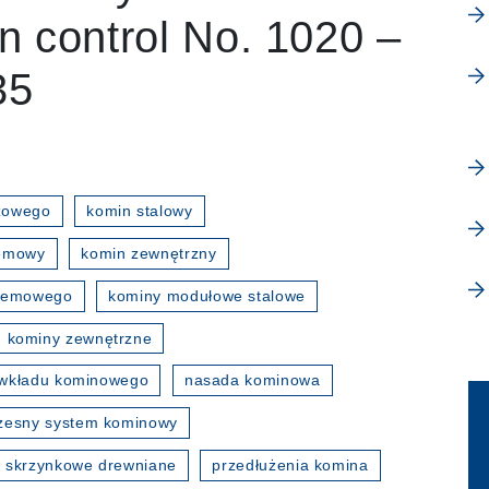
on control No. 1020 –
35
zowego
komin stalowy
temowy
komin zewnętrzny
stemowego
kominy modułowe stalowe
kominy zewnętrzne
wkładu kominowego
nasada kominowa
esny system kominowy
 skrzynkowe drewniane
przedłużenia komina