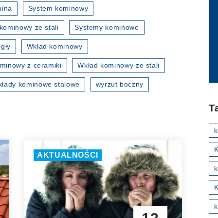
mina
System kominowy
kominowy ze stali
Systemy kominowe
gły
Wkład kominowy
minowy z ceramiki
Wkład kominowy ze stali
kłady kominowe stalowe
wyrzut boczny
T
K
AKTUALNOŚCI
k
k