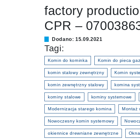
factory producti
CPR – 0700386
Dodano: 15.09.2021
Tagi:
Komin do kominka
Komin do pieca ga
komin stalowy zewnętrzny
Komin sys
komin zewnętrzny stalowy
komina sy
kominy stalowe
kominy systemowe
Modernizacja starego komina
Montaż 
Nowoczesny komin systemowy
Nowocz
okiennice drewniane zewnętrzne
Okna