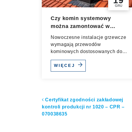
19
GRU
Czy komin systemowy
można zamontować w
istniejącym budynku?
Nowoczesne instalacje grzewcze
wymagają przewodów
kominowych dostosowanych do
parametrów spalania urządzeń
niskotemperaturowych....
WIĘCEJ
Nawigacja po artyk
Certyfikat zgodności zakładowej
kontroli produkcji nr 1020 – CPR –
070038635