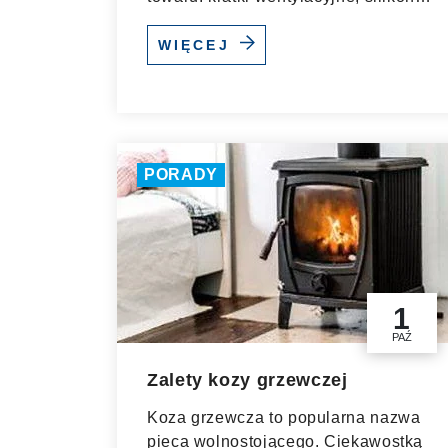
szczotki,...
WIĘCEJ
PORADY
1
PAŹ
Zalety kozy grzewczej
Koza grzewcza to popularna nazwa
pieca wolnostojącego. Ciekawostką