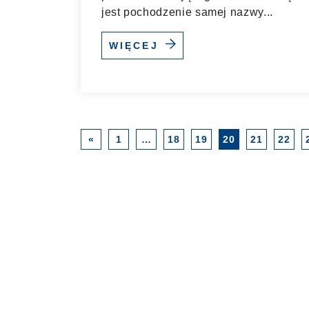
jest pochodzenie samej nazwy...
WIĘCEJ
«
1
…
18
19
20
21
22