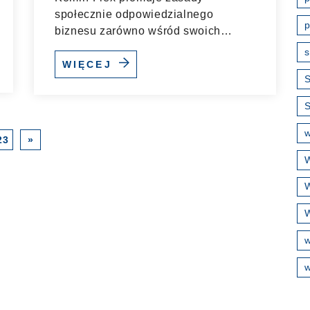
społecznie odpowiedzialnego
p
biznesu zarówno wśród swoich
pracowników, jak i...
s
WIĘCEJ
S
w
23
»
W
W
W
w