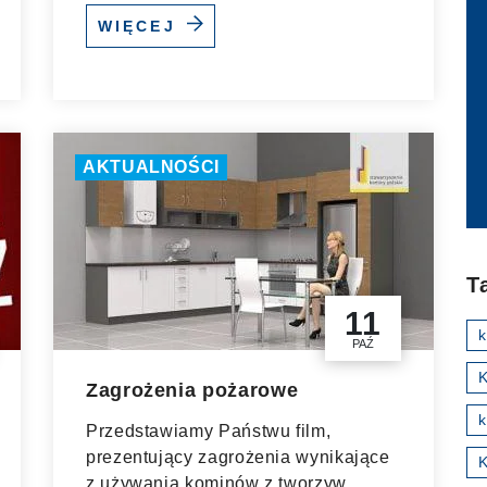
WIĘCEJ
AKTUALNOŚCI
T
11
PAŹ
K
Zagrożenia pożarowe
k
Przedstawiamy Państwu film,
prezentujący zagrożenia wynikające
z używania kominów z tworzyw