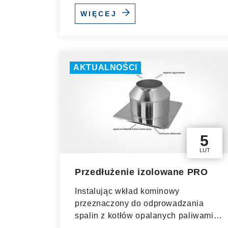
najczęściej są zatykane...
WIĘCEJ
AKTUALNOŚCI
5
LUT
Przedłużenie izolowane PRO
Instalując wkład kominowy
przeznaczony do odprowadzania
spalin z kotłów opalanych paliwami
stałymi...