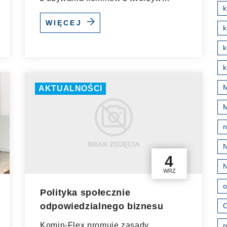
k
sztucznych....
WIĘCEJ
k
k
M
AKTUALNOŚCI
4
WRZ
o
Polityka społecznie
odpowiedzialnego biznesu
O
Komin-Flex promuje zasady
p