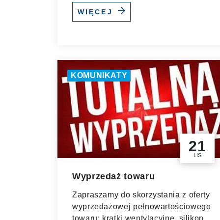
WIĘCEJ
KOMUNIKATY
21
LIS
Wyprzedaż towaru
Zapraszamy do skorzystania z oferty
wyprzedażowej pełnowartościowego
towaru: kratki wentylacyjne, silikony,