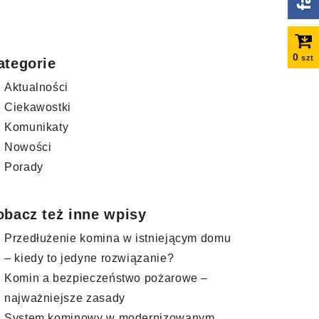
0
szt
ategorie
Aktualności
Ciekawostki
Komunikaty
Nowości
Porady
obacz też inne wpisy
Przedłużenie komina w istniejącym domu
– kiedy to jedyne rozwiązanie?
Komin a bezpieczeństwo pożarowe –
najważniejsze zasady
System kominowy w modernizowanym