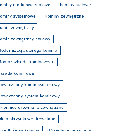
ominy modułowe stalowe
kominy stalowe
kominy systemowe
kominy zewnętrzne
omin zewnętrzny
omin zewnętrzny stalowy
odernizacja starego komina
Montaż wkładu kominowego
nasada kominowa
Nowoczesny komin systemowy
Nowoczesny system kominowy
kiennice drewniane zewnętrzne
kna skrzynkowe drewniane
rzedłużenia komina
Przedłużenie komina