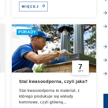
WIĘCEJ
PORADY
7
STY
Stal kwasoodporna, czyli jaka?
Stal kwasoodporna to materiał, z
którego produkuje się wkłady
kominowe, czyli główną...