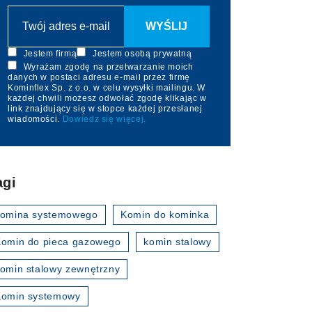
Jestem firmą
Jestem osobą prywatną
Wyrażam zgodę na przetwarzanie moich
danych w postaci adresu e-mail przez firmę
Kominflex Sp. z o.o. w celu wysyłki mailingu. W
każdej chwili możesz odwołać zgodę klikając w
link znajdujący się w stopce każdej przesłanej
wiadomości.
Dowiedz się więcej.
agi
komina systemowego
Komin do kominka
omin do pieca gazowego
komin stalowy
omin stalowy zewnętrzny
Komin systemowy